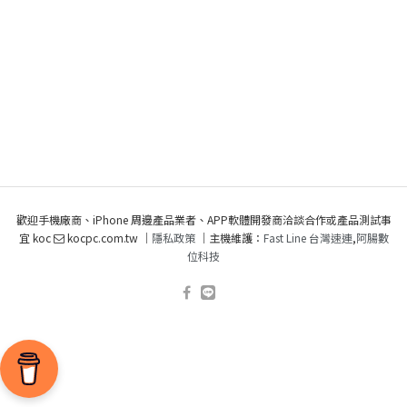
歡迎手機廠商、iPhone 周邊產品業者、APP軟體開發商洽談合作或產品測試事
宜 koc
kocpc.com.tw ｜
隱私政策
｜主機維護：
Fast Line 台灣速連
,
阿腸數
位科技