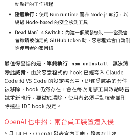
動執行的工作排程
隱匿執行
：使用 Bun runtime 而非 Node.js 執行，以
繞過 Node-based 的安全檢測工具
Dead Man’s Switch
：內建一個觸發機制——當受害
者撤銷被偷走的 GitHub token 時，惡意程式會自動刪
除使用者的家目錄
最值得警惕的是，
單純執行
無法清
npm uninstall
除此威脅
。由於惡意程式的 hook 已經寫入 Claude
Code 和 VS Code 的設定檔案中，即使受感染的套件
被移除，hook 仍然存在，會在每次開發工具啟動時嘗
試重新執行。要徹底清除，使用者必須手動檢查並刪
除這些 IDE hook 設定。
OpenAI 也中招：兩台員工裝置遭入侵
5 月 14 日，OpenAI 發表官方回應，證實在此次