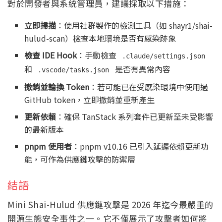
對於開發者與系統管理員，建議採取以下措施：
立即掃描
：使用社群製作的檢測工具（如 shayr1/shai-
hulud-scan）檢查本地環境是否有感染跡象
檢查 IDE Hook
：手動檢查
.claude/settings.json
和
是否有異常內容
.vscode/tasks.json
撤銷並輪換 Token
：若可能已在受感染環境中使用過
GitHub token，立即撤銷並重新產生
更新依賴
：確保 TanStack 系列套件已更新至未受影響
的最新版本
pnpm 使用者
：pnpm v10.16 已引入延遲依賴更新功
能，可作為供應鏈攻擊的防禦層
結語
Mini Shai-Hulud 供應鏈攻擊是 2026 年迄今最嚴重的
開源生態安全事件之一。它不僅展示了攻擊者如何將