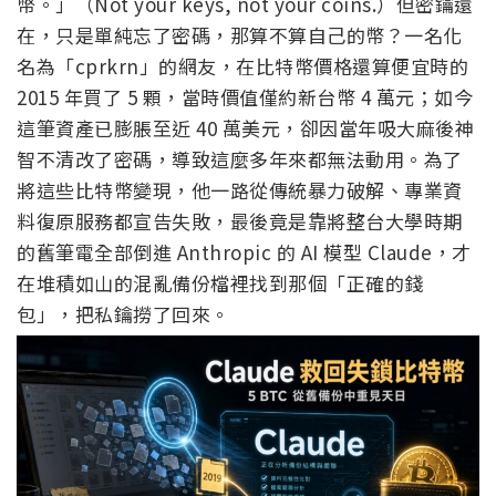
幣。」（Not your keys, not your coins.）但密鑰還
在，只是單純忘了密碼，那算不算自己的幣？一名化
名為「cprkrn」的網友，在比特幣價格還算便宜時的
2015 年買了 5 顆，當時價值僅約新台幣 4 萬元；如今
這筆資產已膨脹至近 40 萬美元，卻因當年吸大麻後神
智不清改了密碼，導致這麼多年來都無法動用。為了
將這些比特幣變現，他一路從傳統暴力破解、專業資
料復原服務都宣告失敗，最後竟是靠將整台大學時期
的舊筆電全部倒進 Anthropic 的 AI 模型 Claude，才
在堆積如山的混亂備份檔裡找到那個「正確的錢
包」，把私鑰撈了回來。