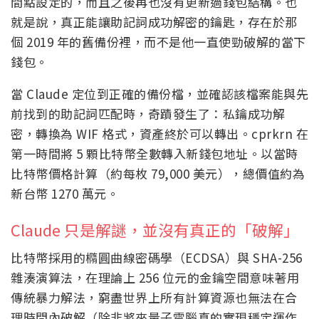
間點設定的，而且之後再也沒有更新過錢包結構。也
就是說，真正能讓助記詞成功解密的鑰匙，存在於那
個 2019 年的舊備份裡，而不是他一直使勁破解的當下
錢包。
當 Claude 定位到正確的備份檔，並確認該檔案能與先
前找到的助記詞匹配時，奇蹟發生了：私鑰成功解
密，轉換為 WIF 格式，資產終於可以轉出。cprkrn 在
第一時間將 5 顆比特幣全數轉入新錢包地址。以當時
比特幣價格計算（約每枚 79,000 美元），總價值約為
新台幣 1270 萬元。
Claude 只是解謎，並沒有真正的「破解」
比特幣採用的橢圓曲線密碼學（ECDSA）與 SHA-256
雜湊演算法，在理論上 256 位元的金鑰空間意味著用
傳統暴力解法，窮盡世界上所有計算資源也無法在合
理時間內破解（除非將來量子電腦真的實現穩定運作