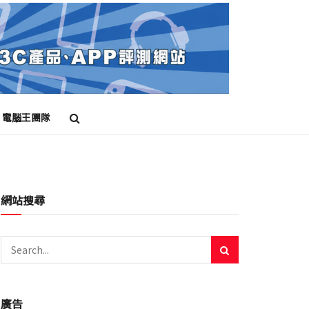
電腦王團隊
網站搜尋
廣告