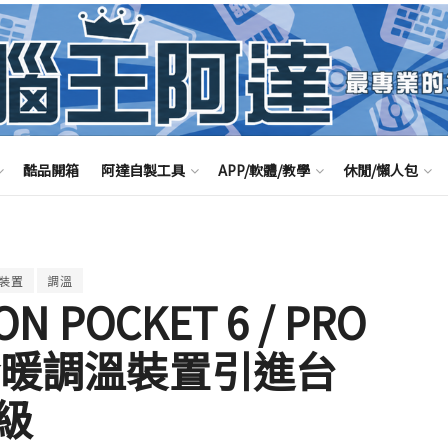
酷品開箱
阿達自製工具
APP/軟體/教學
休閒/懶人包
裝置
調溫
 POCKET 6 / PRO
慧冷暖調溫裝置引進台
級