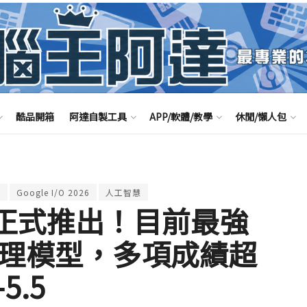
酷品開箱
阿達自製工具
APP/軟體/教學
休閒/懶人包
e
Google I/O 2026
人工智慧
lash 正式推出！目前最強
代理模型，多項成績超
5.5