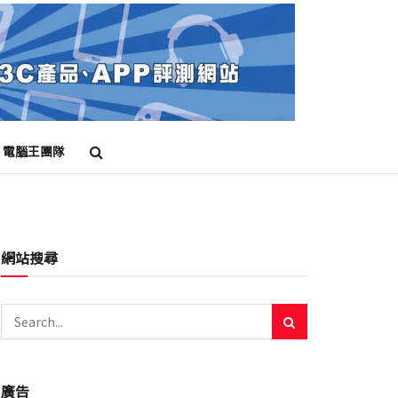
電腦王團隊
網站搜尋
廣告