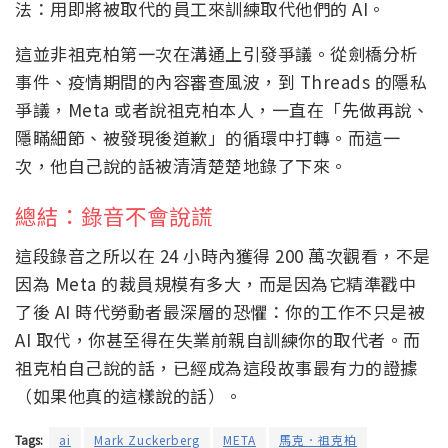
法：用即將被取代的員工來訓練取代他們的 AI。
這並非祖克柏第一次在溝通上引發爭議。從劍橋分析
事件、疫情期間的內容審查風波，到 Threads 的隱私
爭議，Meta 或者說祖克柏本人，一直在「先做再說、
隱瞞細節、被發現後道歉」的循環中打轉。而這一
次，他自己說的話被清清楚楚地錄了下來。
總結：錄音不會說謊
這段錄音之所以在 24 小時內獲得 200 萬次觀看，不是
因為 Meta 的裁員規模有多大，而是因為它精準戳中
了後 AI 時代勞動者最深層的恐懼：你的工作不只是被
AI 取代，你甚至得在失業前親自訓練你的取代者。而
祖克柏自己說的話，已經成為這段故事最有力的證據
（如果他真的這樣說的話）。
Tags:
ai
Mark Zuckerberg
META
馬克．祖克柏