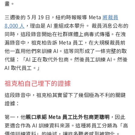
畫。
三週後的 5 月 19 日，紐約時報報導 Meta
將裁員
8,000 人
，理由是 AI 重組成本攀升。 裁員消息公布的
同時，這段錄音開始在社群媒體上病毒式傳播。在洩
漏錄音中，祖克柏告訴 Meta 員工，在大規模裁員前
他一直用他們來訓練 AI。這等同形成了一條完整的取
代鏈：「AI 正在取代外包商。然後員工訓練 AI。然後
AI 取代員工。」
祖克柏自己埋下的證據
這段錄音中，祖克柏其實留下了幾個極為不利的關鍵
證據：
第一，他
親口承認 Meta 員工比外包商更聰明
，因此
更適合作為 AI 訓練資料來源。這種將員工分類為「高
價值訓練資料」的論述，讓許多聽者感到被物化。