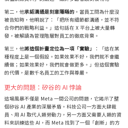
第二，他
承認溝通是刻意隱瞞的
。當員工問為什麼沒
被告知時，他明說了：「把所有細節都溝通，並不符
合你們的戰略利益。」這句話在 X 平台上被大量轉
發，被解讀為管理階層對員工的徹底背棄。
第三，他
將這個計畫定位為一項「實驗」
：「這在某
種程度上是一個假設。如果效果不好，我們就不會繼
續做；如果效果好，我們就會做更多。」但這個實驗
的代價，是數千名員工的工作與尊嚴。
更大的問題：矽谷的 AI 悖論
這場風暴不僅是 Meta 一間公司的問題，它揭示了整
個矽谷 AI 產業的深層矛盾。科技公司一方面大肆裁
員、用 AI 取代人類勞動力，另一方面又需要人類的資
料來訓練這些 AI，而 Meta 找到了一個「創新」的方