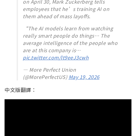
on April 30, Mark Zuckerberg tells
employees that he’s training AI on
them ahead of mass layoffs.
“The AI models learn from watching
really smart people do things… The
average intelligence of the people who
are at this company is…
pic.twitter.com/lt9eeJ3cwh
— More Perfect Union
(@MorePerfectUS)
May 19, 2026
中文版翻譯：