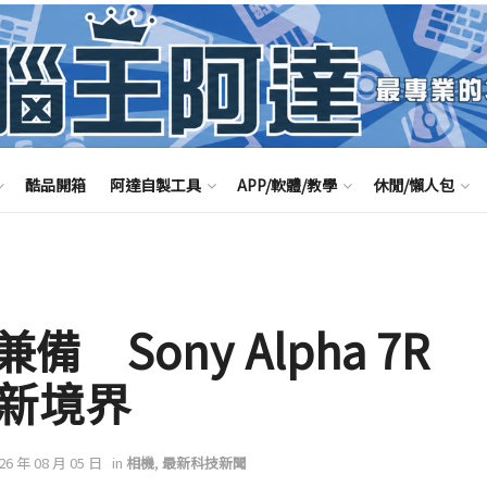
酷品開箱
阿達自製工具
APP/軟體/教學
休閒/懶人包
Sony Alpha 7R
影新境界
026 年 08 月 05 日
in
相機
,
最新科技新聞