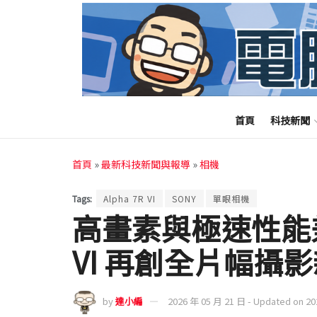
首頁
科技新聞
首頁
»
最新科技新聞與報導
»
相機
Tags:
Alpha 7R VI
SONY
單眼相機
高畫素與極速性能兼備 
VI 再創全片幅攝
by
達小編
2026 年 05 月 21 日 - Updated on 2