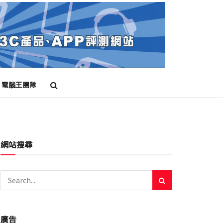
電腦王團隊
網站搜尋
廣告