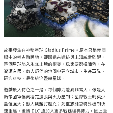
故事發生在神秘星球 Gladius Prime。原本只是帝國
眼中的考古殖民地，卻因遠古遺跡與未知威脅甦醒，
整個星球陷入永無止境的衝突。玩家要選擇陣營，在
資源有限、敵人環伺的地圖中建立城市、生產軍隊、
研究科技，最後統治整顆星球。
遊戲最大特色之一是，每個勢力差異非常大，像是人
類帝國軍偏向穩定擴張與火力壓制；星際戰士精英少
量但強大；獸人則越打越兇；死靈族能靠特殊機制快
速重建。後續 DLC 還加入更多戰鎚經典勢力，因此重