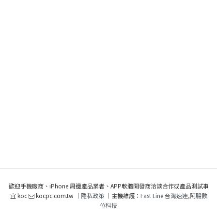
歡迎手機廠商、iPhone 周邊產品業者、APP軟體開發商洽談合作或產品測試事
宜 koc
kocpc.com.tw ｜
隱私政策
｜主機維護：
Fast Line 台灣速連
,
阿腸數
位科技