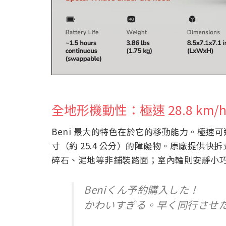
全地形機動性：極速 28.8 km/
Beni 最大的特色在於它的移動能力。極速可達 17
寸（約 25.4 公分）的障礙物。原廠提供
碎石、泥地等非鋪裝路面；室內輪則安靜小
Beniくん予約購入した！
かわいすぎる。早く同行させた