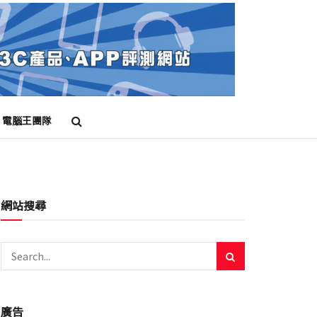
電腦王團隊
網站搜尋
廣告