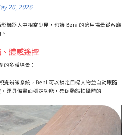
ay 26, 2026
機器人中相當少見，也讓 Beni 的適用場景從客廳
道。
輯、體感遙控
控制的多種場景：
rd 視覺辨識系統，Beni 可以鎖定目標人物並自動跟隨
度，還具備畫面穩定功能，確保動態拍攝時的