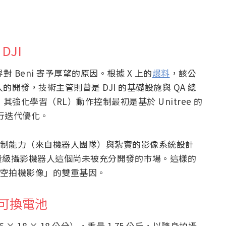
DJI
界對 Beni 寄予厚望的原因。根據 X 上的
爆料
，該公
形機器人的開發，技術主管則曾是 DJI 的基礎設施與 QA 總
實，其強化學習（RL）動作控制最初是基於 Unitree 的
再自行迭代優化。
動控制能力（來自機器人團隊）與紮實的影像系統設計
費級攝影機器人這個尚未被充分開發的市場。這樣的
x 空拍機影像」的雙重基因。
、可換電池
21.6 × 18 × 18 公分），重量 1.75 公斤，以隨身拍攝