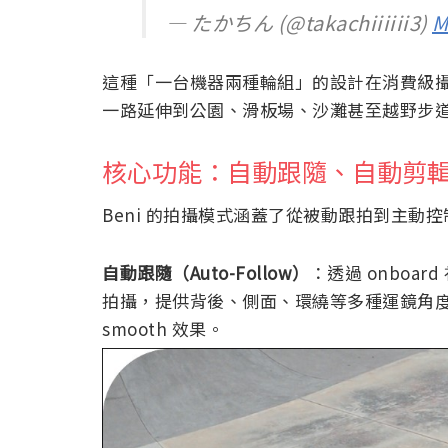
— たかちん (@takachiiiiii3)
M
這種「一台機器兩種輪組」的設計在消費級攝影
一路延伸到公園、滑板場、沙灘甚至越野步
核心功能：自動跟隨、自動剪
Beni 的拍攝模式涵蓋了從被動跟拍到主動
自動跟隨（Auto-Follow）
：透過 onboa
拍攝，提供背後、側面、環繞等多種運鏡角
smooth 效果。