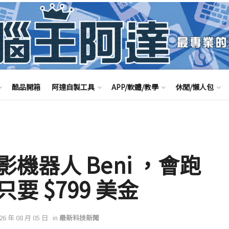
酷品開箱
阿達自製工具
APP/軟體/教學
休閒/懶人包
機器人 Beni ，會跑
 $799 美金
026 年 08 月 05 日
in
最新科技新聞