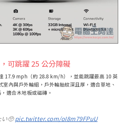
h，可跳躍 25 公分障礙
.9 mph（約 28.8 km/h），並能跳躍最高 10 英
快拆式室內與戶外輪組，戶外輪胎紋深且厚，適合草地、
巧，適合木地板或磁磚。
い🥺
pic.twitter.com/oI8m79FPuU