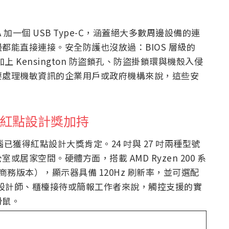
A 加一個 USB Type-C，涵蓋絕大多數周邊設備的連
都能直接連接。安全防護也沒放過：BIOS 層級的
 Kensington 防盜鎖孔、防盜掛鎖環與機殼入侵
要處理機敏資訊的企業用戶或政府機構來說，這些安
電腦：紅點設計獎加持
式液晶電腦已獲得紅點設計大獎肯定。24 吋與 27 吋兩種型號
家空間。硬體方面，搭載 AMD Ryzen 200 系
系列的商務版本），顯示器具備 120Hz 刷新率，並可選配
的設計師、櫃檯接待或簡報工作者來說，觸控支援的實
滑鼠。