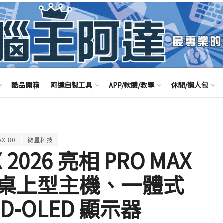
酷品開箱
阿達自製工具
APP/軟體/教學
休閒/懶人包
AX 80
微星科技
 2026 亮相 PRO MAX
桌上型主機、一體式
D-OLED 顯示器