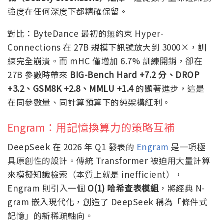
強度在任何深度下都精確保留。
對比：ByteDance 最初的無約束 Hyper-
Connections 在 27B 規模下訊號放大到 3000×，訓
練完全崩潰。而 mHC 僅增加 6.7% 訓練開銷，卻在
27B 參數時帶來
BIG-Bench Hard +7.2 分、DROP
+3.2、GSM8K +2.8、MMLU +1.4
的顯著進步，這是
在同參數量、同計算預算下的純架構紅利。
Engram：用記憶換算力的策略互補
DeepSeek 在 2026 年 Q1 發表的
Engram
是一項極
具原創性的設計。傳統 Transformer 被迫用大量計算
來模擬知識檢索（本質上就是 inefficient），
Engram 則引入一個
O(1) 哈希查表模組
，將經典 N-
gram 嵌入現代化，創造了 DeepSeek 稱為「條件式
記憶」的新稀疏軸向。