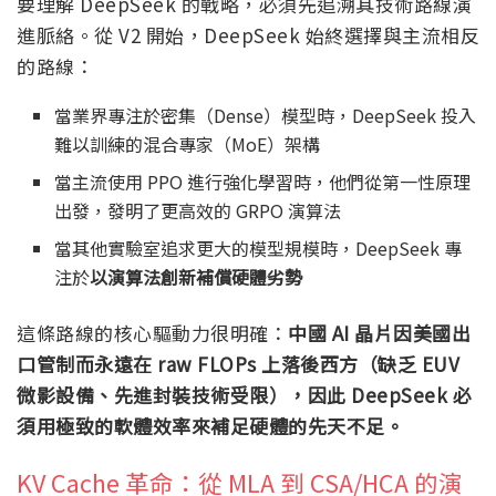
要理解 DeepSeek 的戰略，必須先追溯其技術路線演
進脈絡。從 V2 開始，DeepSeek 始終選擇與主流相反
的路線：
當業界專注於密集（Dense）模型時，DeepSeek 投入
難以訓練的混合專家（MoE）架構
當主流使用 PPO 進行強化學習時，他們從第一性原理
出發，發明了更高效的 GRPO 演算法
當其他實驗室追求更大的模型規模時，DeepSeek 專
注於
以演算法創新補償硬體劣勢
這條路線的核心驅動力很明確：
中國 AI 晶片因美國出
口管制而永遠在 raw FLOPs 上落後西方（缺乏 EUV
微影設備、先進封裝技術受限），因此 DeepSeek 必
須用極致的軟體效率來補足硬體的先天不足。
KV Cache 革命：從 MLA 到 CSA/HCA 的演