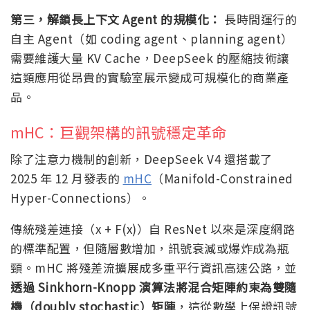
第三，解鎖長上下文 Agent 的規模化：
長時間運行的
自主 Agent（如 coding agent、planning agent）
需要維護大量 KV Cache，DeepSeek 的壓縮技術讓
這類應用從昂貴的實驗室展示變成可規模化的商業產
品。
mHC：巨觀架構的訊號穩定革命
除了注意力機制的創新，DeepSeek V4 還搭載了
2025 年 12 月發表的
mHC
（Manifold-Constrained
Hyper-Connections）。
傳統殘差連接（x + F(x)）自 ResNet 以來是深度網路
的標準配置，但隨層數增加，訊號衰減或爆炸成為瓶
頸。mHC 將殘差流擴展成多重平行資訊高速公路，並
透過 Sinkhorn-Knopp 演算法將混合矩陣約束為雙隨
機（doubly stochastic）矩陣
，這從數學上保證訊號