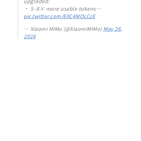
upgraded:
• 5–8× more usable tokens…
pic.twitter.com/E0C4MQLCzE
— Xiaomi MiMo (@XiaomiMiMo)
May 26,
2026