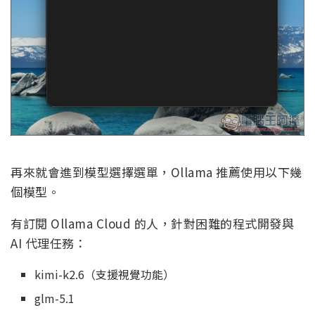
再來就會進到模型選擇選單，Ollama 推薦使用以下幾
個模型。
有訂閱 Ollama Cloud 的人，針對困難的程式開發與
AI 代理任務：
kimi-k2.6（支援視覺功能）
glm-5.1