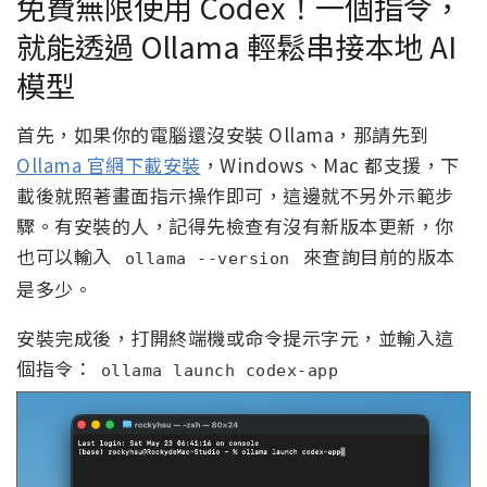
免費無限使用 Codex！一個指令，
就能透過 Ollama 輕鬆串接本地 AI
模型
首先，如果你的電腦還沒安裝 Ollama，那請先到
Ollama 官網下載安裝
，Windows、Mac 都支援，下
載後就照著畫面指示操作即可，這邊就不另外示範步
驟。有安裝的人，記得先檢查有沒有新版本更新，你
也可以輸入
來查詢目前的版本
ollama --version
是多少。
安裝完成後，打開終端機或命令提示字元，並輸入這
個指令：
ollama launch codex-app