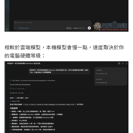
相較於雲端模型，本機模型會慢一點，速度取決於你
的電腦硬體等級：