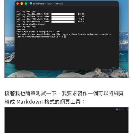
接著我也簡單測試一下，我要求製作一個可以將網頁
轉成 Markdown 格式的網頁工具：