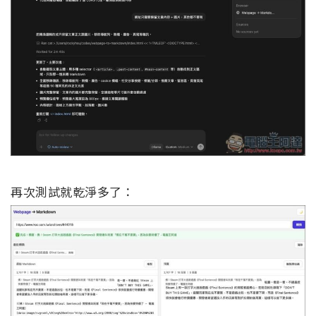
再次測試就乾淨多了：