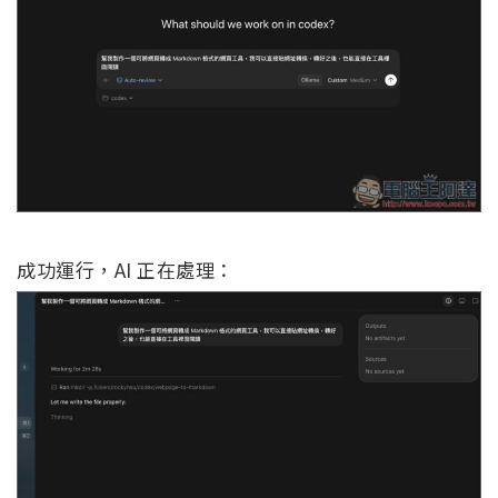
成功運行，AI 正在處理：