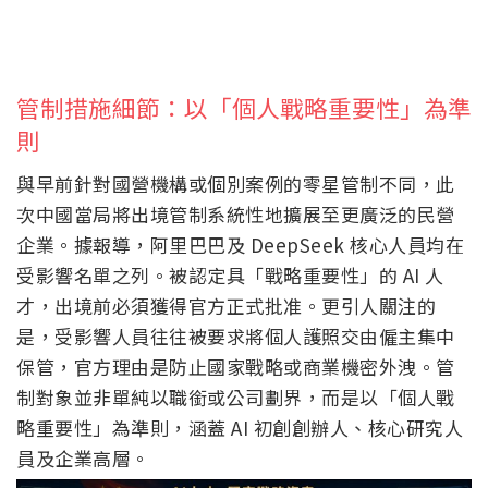
管制措施細節：以「個人戰略重要性」為準
則
與早前針對國營機構或個別案例的零星管制不同，此
次中國當局將出境管制系統性地擴展至更廣泛的民營
企業。據報導，阿里巴巴及 DeepSeek 核心人員均在
受影響名單之列。被認定具「戰略重要性」的 AI 人
才，出境前必須獲得官方正式批准。更引人關注的
是，受影響人員往往被要求將個人護照交由僱主集中
保管，官方理由是防止國家戰略或商業機密外洩。管
制對象並非單純以職銜或公司劃界，而是以「個人戰
略重要性」為準則，涵蓋 AI 初創創辦人、核心研究人
員及企業高層。