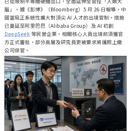
已從限制半導體硬體出口，全面延伸至管控「人類大
腦」。據《彭博》（Bloomberg）5 月 26 日報導，中
國當局正系統性擴大對頂尖 AI 人才的出境管制，措施
已蔓延至阿里巴巴（Alibaba Group）及 AI 初創
DeepSeek
等民營企業。相關核心人員出境前須獲官
方正式審批，部分高層及研究員更被要求將護照上繳
公司保管。