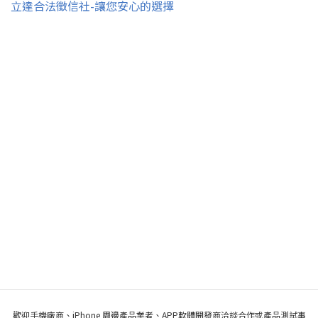
立達合法徵信社-讓您安心的選擇
歡迎手機廠商、iPhone 周邊產品業者、APP軟體開發商洽談合作或產品測試事