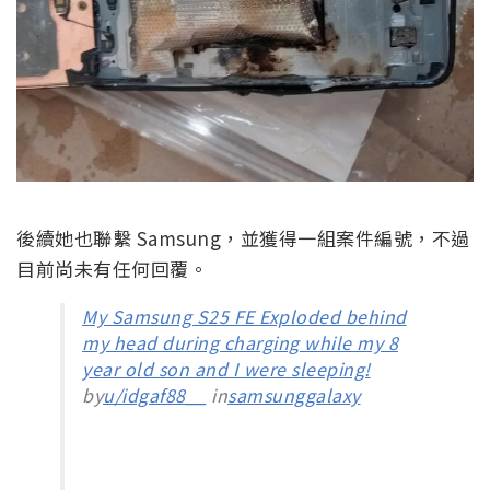
後續她也聯繫 Samsung，並獲得一組案件編號，不過
目前尚未有任何回覆。
My Samsung S25 FE Exploded behind
my head during charging while my 8
year old son and I were sleeping!
by
u/idgaf88__
in
samsunggalaxy