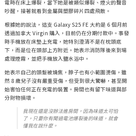
電時在床上爆裂，當下她是被類似爆裂、煙火的聲音
吵醒，接著就看到金屬與塑膠碎片四處飛散。
根據她的說法，這支 Galaxy S25 FE 大約是 6 個月前
透過加拿大 Virgin 購入，目前仍在分期付款中。事發
時手機放在床墊上充電，她特別澄清不是在枕頭底
下，而是位在頭部上方附近。她表示消防隊後來到場
處理煙霧，並把手機放入鹽水浴中。
她表示自己的頭髮被燒焦，脖子也有小範圍燙傷，雖
然 8 歲兒子沒有嚴重受傷，但受到很大驚嚇，甚至開
始害怕任何正在充電的裝置。房間也有留下味道與部
分財物損壞。
我現在還是沒辦法進房間，因為味道太可怕
了，只要你有聞過電池爆裂後的味道，就會
懂我在說什麼。