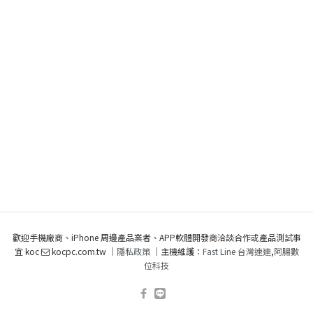
歡迎手機廠商、iPhone 周邊產品業者、APP軟體開發商洽談合作或產品測試事
宜 koc
kocpc.com.tw ｜
隱私政策
｜主機維護：
Fast Line 台灣速連
,
阿腸數
位科技