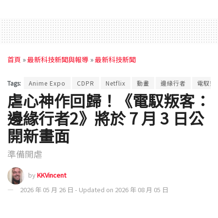
首頁
»
最新科技新聞與報導
»
最新科技新聞
Tags:
Anime Expo
CDPR
Netflix
動畫
邊緣行者
電馭叛客
虐心神作回歸！《電馭叛客：
邊緣行者2》將於 7 月 3 日公
開新畫面
準備開虐
by
KKVincent
2026 年 05 月 26 日 - Updated on 2026 年 08 月 05 日