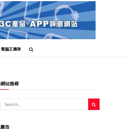
電腦王團隊
網站搜尋
廣告