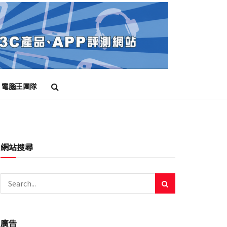
電腦王團隊
網站搜尋
廣告