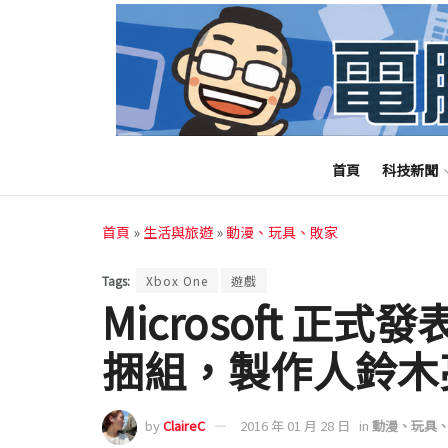
首頁
科技新聞
首頁
»
生活與旅遊
»
動漫、玩具、敗家
Tags:
Xbox One
遊戲
Microsoft 正
捆組，製作人鈴木
by
ClaireC
2016 年 01 月 28 日
in
動漫、玩具