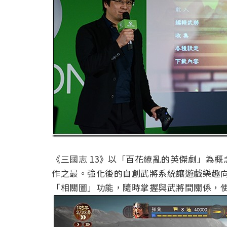
《三國志 13》以「百花繚亂的英傑劇」為概
作之最。強化後的自創武將系統讓遊戲樂趣
「相關圖」功能，隨時掌握與武將間關係，