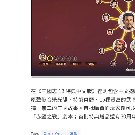
在《三國志 13 特典中文版》裡則包含中文遊戲
原聲帶音樂光碟、特製桌曆、15種豐富的武
獨一無二的三國故事。首批購買的玩家還可
「赤壁之戰」劇本；首批特典贈品還有30周
Tags:
Xbox One
遊戲