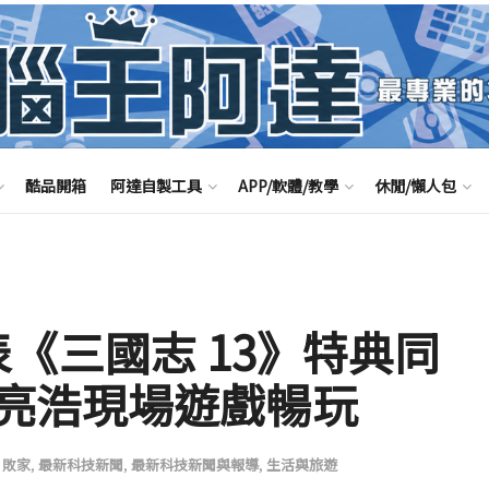
酷品開箱
阿達自製工具
APP/軟體/教學
休閒/懶人包
式發表《三國志 13》特典同
亮浩現場遊戲暢玩
、敗家
,
最新科技新聞
,
最新科技新聞與報導
,
生活與旅遊