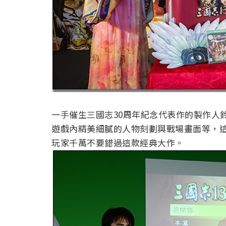
一手催生三國志30周年紀念代表作的製作人鈴
遊戲內精美細膩的人物刻劃與戰場畫面等，
玩家千萬不要錯過這款經典大作。