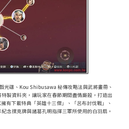
光碟、Kou Shibusawa 秘傳攻略法與武將畫冊、
將特製資料夾，讓玩家在春節期間盡情廝殺，打造出
以擁有下載特典「英雄十三傑」、「呂布討伐戰」、
年紀念撲克牌與諸葛孔明指揮三軍所使用的白羽扇。