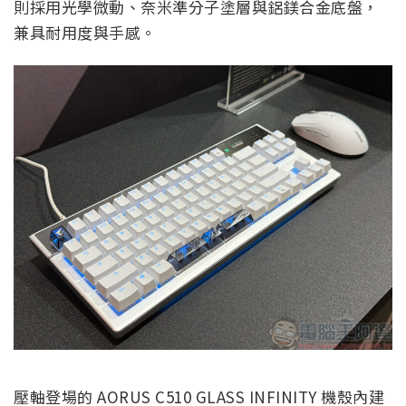
則採用光學微動、奈米準分子塗層與鋁鎂合金底盤，
兼具耐用度與手感。
壓軸登場的 AORUS C510 GLASS INFINITY 機殼內建