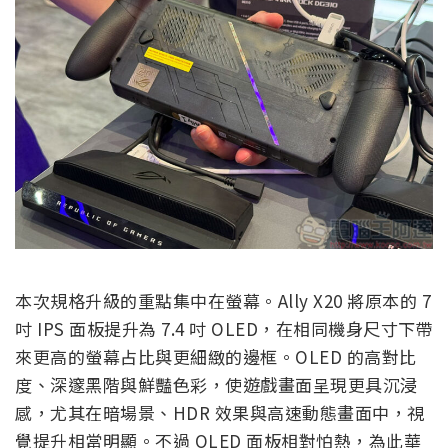
本次規格升級的重點集中在螢幕。Ally X20 將原本的 7
吋 IPS 面板提升為 7.4 吋 OLED，在相同機身尺寸下帶
來更高的螢幕占比與更細緻的邊框。OLED 的高對比
度、深邃黑階與鮮豔色彩，使遊戲畫面呈現更具沉浸
感，尤其在暗場景、HDR 效果與高速動態畫面中，視
覺提升相當明顯。不過 OLED 面板相對怕熱，為此華