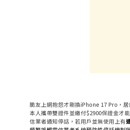
脆友上網抱怨才剛換iPhone 17 P
本人攜帶雙證件並繳付$2900保證金
信業者通知停話，若用戶並無使用上有
頻繁誤觸電信業者系統
預防性停話機制