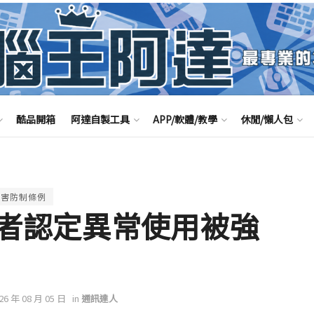
酷品開箱
阿達自製工具
APP/軟體/教學
休閒/懶人包
危害防制條例
者認定異常使用被強
026 年 08 月 05 日
in
通訊達人