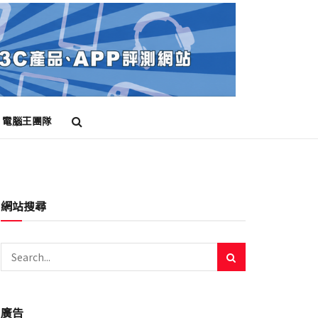
電腦王團隊
網站搜尋
廣告