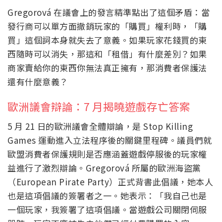
Gregorová 在議會上的發言精準點出了這個矛盾：當
發行商可以單方面撤銷玩家的「購買」權利時，「購
買」這個詞本身就失去了意義。如果玩家花錢買的東
西隨時可以消失，那這和「租借」有什麼差別？如果
商家賣給你的東西你無法真正擁有，那消費者保護法
還有什麼意義？
歐洲議會辯論：7 月揭曉遊戲存亡答案
5 月 21 日的歐洲議會全體辯論，是 Stop Killing
Games 運動進入立法程序後的關鍵里程碑。議員們就
歐盟消費者保護規則是否應涵蓋遊戲停服後的玩家權
益進行了激烈辯論。Gregorová 所屬的歐洲海盜黨
（European Pirate Party）正式背書此倡議，她本人
也是這項倡議的簽署者之一。她表示：「我自己也是
一個玩家，我簽署了這項倡議。當遊戲公司關閉伺服