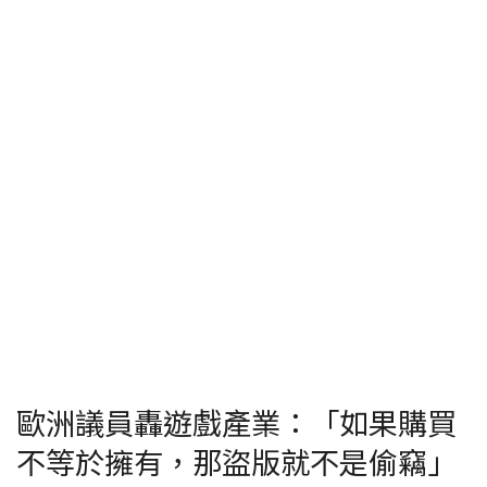
歐洲議員轟遊戲產業：「如果購買
不等於擁有，那盜版就不是偷竊」