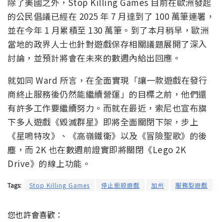
除了美國之外，Stop Killing Games 目前在歐洲發起
的公民倡議已經在 2025 年 7 月達到了 100 萬筆連署，
並在今年 1 月累積至 130 萬筆。到了本月稍早，歐洲
當地的政界人士也針對遊戲保存相關議題展開了深入
討論，並預計將會在未來的數週內給出回應。
就如同 Ward 所言，在全面實現「讓一款遊戲在發行
商終止服務後仍然能繼續營運」的目標之前，他們還
有許多工作要繼續努力。而就在最近，索尼也宣布旗
下多人遊戲《毀滅群星》即將全面關閉下架，步上
《星鳴特攻》、《高嶺鐵衛》以及《冒險聖歌》的後
塵，而 2K 也在數週前證實即將關閉《Lego 2K
Drive》的線上功能。
Tags:
Stop Killing Games
停止扼殺遊戲
加州
服務型遊戲
您也許會喜歡：