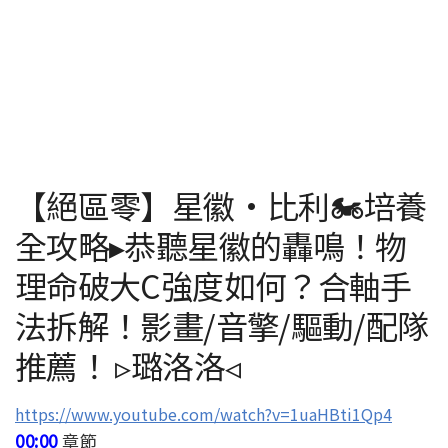
【絕區零】星徽·比利🏍️培養
全攻略▸恭聽星徽的轟鳴！物
理命破大C強度如何？合軸手
法拆解！影畫/音擎/驅動/配隊
推薦！ ▹璐洛洛◃
https://www.youtube.com/watch?v=1uaHBti1Qp4
00:00
章節