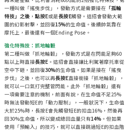
一種叫做「搖曳步伐」，發動方式是需要接在
「孤輪
特技」之後
，
點按E
或是
長按E
觸發。這招會發動大範
圍的幻影射擊，並回復
15%
的生命值。後續帥氣靠在
摩托上，最後還有一個Ending Pose。
強化特殊技：抓地輪轂
第二種叫做「抓地輪轂」，發動方式是在閃能足夠60
點以上時直接
長按E
。這招會直接讓比利駕著摩托車從
空中下砸，並回復
30%
的生命值。
如果是接在「搖曳
步伐」之後，也可以再
長按E
直接銜接「抓地輪轂」，
就可以一口氣打完整管閃能。
此外「抓地輪轂」還有
一項需要注意的機制，前面有說，在生命值不足25%
時無法發動短E的「動力壓制」，一般狀況下，生命值
大於25%時，長按E會先觸發短E的扣血16%，然後再
回30%生命值，所以變成總回血量只有
14%
。但如果
使用「預輸入」的技巧，就可以直接跳過短E的扣血階