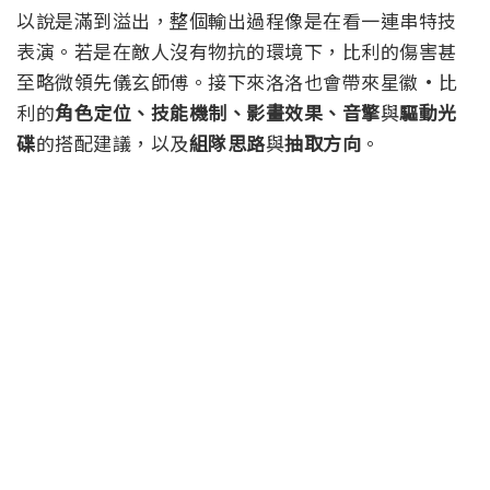
以說是滿到溢出，整個輸出過程像是在看一連串特技
表演。若是在敵人沒有物抗的環境下，比利的傷害甚
至略微領先儀玄師傅。
接下來洛洛也會帶來星徽·比
利的
角色定位、技能機制、影畫效果、音擎
與
驅動光
碟
的搭配建議，以及
組隊思路
與
抽取方向
。