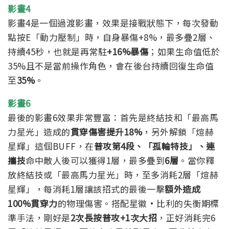
影畫4
影畫4是一個過渡影畫，效果是接戰狀態下，每次發動
點按E「動力壓制」時，自身暴傷+8%，最多疊2層、
持續45秒，也就是再常駐
+16%暴傷
；如果生命值低於
35%且不是當前操作角色，會在後台持續回復生命值
至
35%
。
影畫6
最後的影畫6效果非常豐富：首先是終結技和「最高馬
力星光」造成的
貫穿傷害提升18%
，另外解鎖「煊赫
星輝」這個BUFF，在
普攻第4段、「孤輪特技」、連
攜技
命中敵人後可以獲得1層，最多疊到
6層
。當你釋
放終結技或「最高馬力星光」時，至多消耗2層「煊赫
星輝」，每消耗1層讓該招式的最後一擊
額外造成
100%貫穿力
的物理傷害。
搭配星徽·比利的失衡期標
準手法，剛好是
2次長按普攻+1次大招
，正好消耗完6