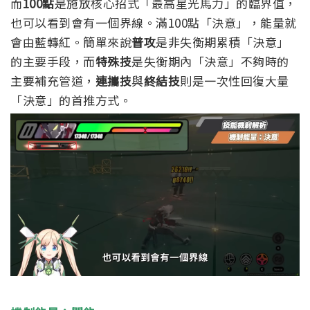
而
100點
是施放核心招式「最高星光馬力」的臨界值，
也可以看到會有一個界線。滿100點「決意」，能量就
會由藍轉紅。
簡單來說
普攻
是非失衡期累積「決意」
的主要手段，而
特殊技
是失衡期內「決意」不夠時的
主要補充管道，
連攜技
與
終結技
則是一次性回復大量
「決意」的首推方式。