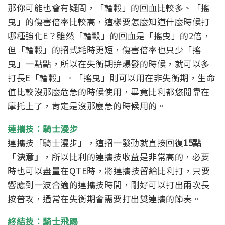
那你可能也會有疑問，「輪轂」的回血比較多、「搖
曳」的傷害倍率比較高，這樣要怎麼知道什麼時候打
哪種強化E？
雖然「輪轂」的回血是「搖曳」的2倍，
但「輪轂」的招式耗時更短，傷害倍率也只少「搖
曳」一點點，所以在失衡期拚爆發的時候，就可以多
打長E「輪轂」。
「搖曳」則可以用在非失衡期，生命
值比較沒那麼危急的時候使用，畢竟比利都悠閒靠在
摩托上了，肯定是沒那麼急的時候用的。
連攜技：騎士漫步
連攜技「騎士漫步」，這招一發動就直接回復
15點
「決意」
，所以比利的連攜技收益是非常高的，必要
時也可以盡量在QTE時，將連攜技留給比利打，只要
響應到一波合適的連攜技時間，剛好可以打出兩次長
按普攻，通常在失衡期會需要打出雙連攜的節奏。
終結技：騎士飛踢