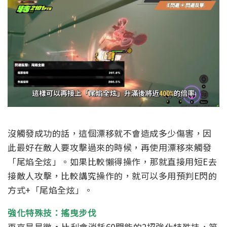
沒觸發成功的話，這個漂移就不會造成多少傷害，因
此最好在敵人要攻擊過來的時候，再使用漂移來觸發
「尾焰全炫」。
如果比較懶得操作，那就直接用短E去
接敵人攻擊，比較講究操作的，就可以多用預判E閃的
方式+「尾焰全炫」。
強化特殊技：搖曳步伐
再來是星徽·比利會消耗60閃能的2招強化特殊技，第