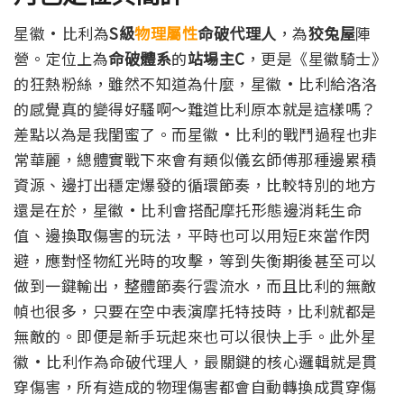
星徽·比利為
S級
物理屬性
命破代理人
，為
狡兔屋
陣
營。定位上為
命破體系
的
站場主C
，更是《星徽騎士》
的狂熱粉絲，雖然不知道為什麼，星徽·比利給洛洛
的感覺真的變得好騷啊～難道比利原本就是這樣嗎？
差點以為是我閨蜜了。
而星徽·比利的戰鬥過程也非
常華麗，總體實戰下來會有類似儀玄師傅那種邊累積
資源、邊打出穩定爆發的循環節奏，比較特別的地方
還是在於，星徽·比利會搭配摩托形態邊消耗生命
值、邊換取傷害的玩法，平時也可以用短E來當作閃
避，應對怪物紅光時的攻擊，等到失衡期後甚至可以
做到一鍵輸出，整體節奏行雲流水，而且比利的無敵
幀也很多，只要在空中表演摩托特技時，比利就都是
無敵的。即便是新手玩起來也可以很快上手。
此外星
徽·比利作為命破代理人，最關鍵的核心邏輯就是貫
穿傷害，所有造成的物理傷害都會自動轉換成貫穿傷