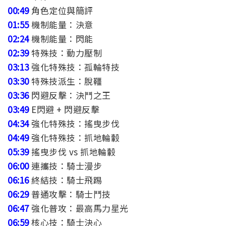
00:49
角色定位與簡評
01:55
機制能量：決意
02:24
機制能量：閃能
02:39
特殊技：動力壓制
03:13
強化特殊技：孤輪特技
03:30
特殊技派生：脫韁
03:36
閃避反擊：決鬥之王
03:49
E閃避 + 閃避反擊
04:34
強化特殊技：搖曳步伐
04:49
強化特殊技：抓地輪轂
05:39
搖曳步伐 vs 抓地輪轂
06:00
連攜技：騎士漫步
06:16
終結技：騎士飛踢
06:29
普通攻擊：騎士鬥技
06:47
強化普攻：最高馬力星光
06:59
核心技：騎士決心