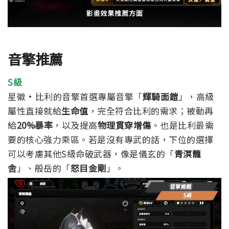
音擎推薦
S級
星徽·比利的音擎首選專屬音擎「
輝騎面鎧
」，高級
屬性直接就給
生命值
，完全符合比利的需求；被動再
給
20%暴率
，以及提高
物理貫穿增傷
。也是比利最需
要的核心強力乘區。
若是沒有專武的話，下位的選擇
可以考慮其他S級命破武器，像是儀玄的「
青溟籠
舍
」、般岳的「
怒目金剛
」。