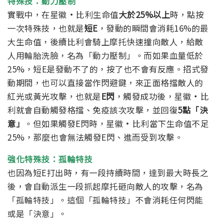
特殊技：動力壓制
實戰中，在星徽·比利生命值
大於25%以上
時，點按
一次特殊技，也就是
短E
，發動的瞬間會消耗16%的最
大生命值，後續比利會騎上摩托快速撞向敵人，給敵
人用輪胎洗臉，名為「動力壓制」。而如果血量低於
25%，短E是發動不了的，按了也不會有反應。招式發
動期間，也可以直接當作閃避鍵，來正面格擋敵人的
紅光或黃光攻擊，也就是
E閃
，觸發成功後，星徽·比
利就會自動觸發格擋、免疫該次攻擊，並回復
5點「決
意」
。但如果觸發E閃時，星徽·比利當下生命值不足
25%，那麼也會無法觸發E閃、進而受到攻擊。
強化特殊技：孤輪特技
也因為短E打出時，有一段持續時間，達到最大時長之
後，會自動派生一段抓起摩托砸向敵人的攻擊，名為
「孤輪特技」。這個「孤輪特技」不會消耗任何閃能
或是「決意」。