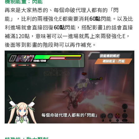
機制能量：閃能
再來是大家熟悉的、每個命破代理人都有的「閃
能」，比利的兩種強化E都需要消耗
60點
閃能。以及比
利進場就會直接回復
60點
閃能，搭配影畫1的話會直接
補滿120點，意味著可以一進場就馬上來兩發強化E，
後面等到影畫的階段時可以再作補充。