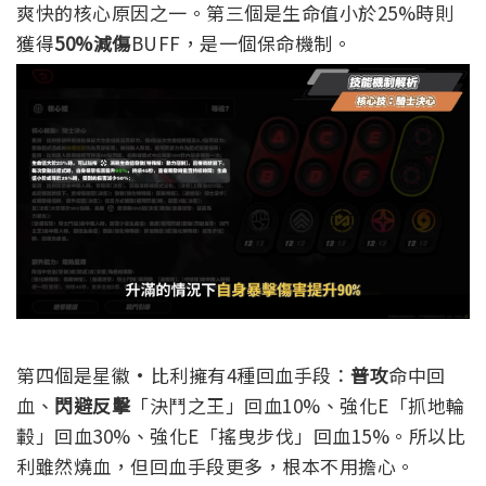
爽快的核心原因之一。
第三個是生命值小於25%時則
獲得
50%減傷
BUFF，是一個保命機制。
第四個是星徽·比利擁有4種回血手段：
普攻
命中回
血、
閃避反擊
「決鬥之王」回血10%、強化E「抓地輪
轂」回血30%、強化E「搖曳步伐」回血15%。所以比
利雖然燒血，但回血手段更多，根本不用擔心。