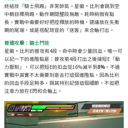
終結技「騎士飛踢」非常帥氣，星徽·比利會跳到空
中朝目標飛踢，動作期間整段無敵。耗時稍微有點
長，實戰中需要好好把控釋放的時機，建議放在失衡
期的尾端，或是搭配琉音的「送客」來合軸打出。
普通攻擊：騎士鬥技
星徽·比利的普攻有4段，命中時會少量回血。
唯一可
以記一下的進階點是：普攻第4段打出之後接短E「動
力壓制」，可以把短E的扣血從16%減半到
8%
。不過
實戰中其實不太需要刻意去打這個進階點，因為比利
的回血手段足夠多，與其特別記憶這個細節，不如把
注意力放在E閃和合軸上。