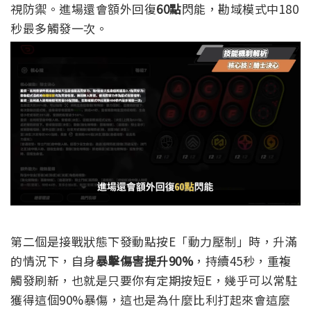
視防禦。進場還會額外回復
60點
閃能，勘域模式中180
秒最多觸發一次。
第二個是接戰狀態下發動點按E「動力壓制」時，升滿
的情況下，自身
暴擊傷害提升90%
，持續45秒，重複
觸發刷新，也就是只要你有定期按短E，幾乎可以常駐
獲得這個90%暴傷，這也是為什麼比利打起來會這麼