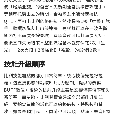
波「尾焰全旋」的傷害。失衡期通常長按普攻起手，
等到摩托騎出去的瞬間，合軸隊友來觸發連攜技
QTE，再打出比利的終結技，然後長按E接「輪轂」脫
手，繼續切隊友打出雙連攜，這樣就可以在一波失衡
期內打出兩次長按普攻，有琉音就可以打兩次大招，
最後直到失衡結束。整個流程基本就有保底2次「星
光」＋2次大招＋2段強化E「輪轂」的爆發段數。
技能升級順序
比利技能加點的部分非常簡單，核心技優先拉好拉
滿，這直接影響到點按E「動力壓制」提供的暴傷
BUFF數值。
後續的技能升級主要是影響傷害倍率和失
衡倍率，而星徽·比利其實會建議全部都能升到11
級，要給倉鼠籠的話也可以給
終結技、特殊技
和
普
攻
，如果是預判高手、閃避也可以順手點滿，畢竟E閃