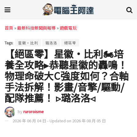
首頁
»
最新科技新聞與報導
»
遊戲電玩
Tags:
星徽·比利
璐洛洛
絕區零
【絕區零】星徽·比利🏍️培
養全攻略▸恭聽星徽的轟鳴！
物理命破大C強度如何？合軸
手法拆解！影畫/音擎/驅動/
配隊推薦！ ▹璐洛洛◃
by
ruroroisme
2026 年 06 月 04 日 - Updated on 2026 年 08 月 05 日