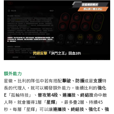
額外能力
星徽·比利的隊伍中若有搭配
擊破、防護
或是
支援
特
長的代理人，就可以觸發額外能力，後續比利的
強化
E
「孤輪特技」、
普攻第4段、連攜技、終結技
命中敵
人時，就會獲得1層「
星輝
」，最多疊2層、持續45
秒。
每層「星輝」可以讓
連攜技、終結技、強化E、強