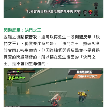
閃避反擊：決鬥之王
脫韁之後
點按普攻
，還可以再派生一段
閃避反擊「決
鬥之王」
，
稍微要注意的是，「決鬥之王」照理說應
該會回10%生命值，但因為這個閃避反擊並不是透過
真實的閃避觸發的，所以接在派生後面的「決鬥之
王」是
不會回生命值
的。