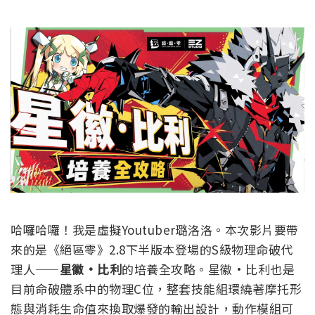
哈囉哈囉！我是虛擬Youtuber璐洛洛。本次影片要帶
來的是《絕區零》2.8下半版本登場的S級物理命破代
理人——
星徽·比利
的培養全攻略。
星徽·比利也是
目前命破體系中的物理C位，整套技能組環繞著摩托形
態與消耗生命值來換取爆發的輸出設計，動作模組可