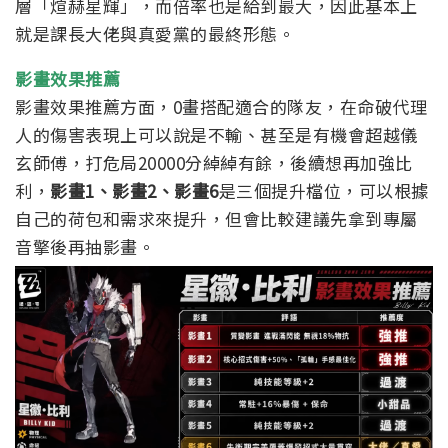
層「煊赫星輝」，而倍率也是給到最大，因此基本上
就是課長大佬與真愛黨的最終形態。
影畫效果推薦
影畫效果推薦方面，0畫搭配適合的隊友，在命破代理
人的傷害表現上可以說是不輸、甚至是有機會超越儀
玄師傅，打危局20000分綽綽有餘，後續想再加強比
利，
影畫1、影畫2、影畫6
是三個提升檔位，可以根據
自己的荷包和需求來提升，但會比較建議先拿到專屬
音擎後再抽影畫。