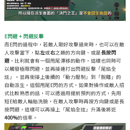
E閃避 + 閃避反擊
而E閃的過程中，若敵人剛好攻擊過來時，也可以在敵
人攻擊當下，點
左
或
右
之類的方向鍵、或是
長按閃
避
，比利就會有一個甩尾漂移的動作，這樣也同時可
以觸發極限閃避，並再接連打出閃避反擊「尾焰全
炫」。並再銜接上後續的「動力壓制」到「脫韁」的
自動派生。
這個甩尾E閃的方式，如果對操作或敵人招
式比較熟悉的話，可以透過用提前預判的方式，先用
短E給敵人輪胎洗臉，
在敵人攻擊時再按方向鍵或是長
按閃避，
這樣可以再接上「尾焰全炫」升滿後將近
400%
的倍率。