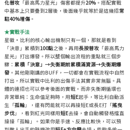
化普攻
「最高馬力星光」傷害都提升
20%
。搭配實戰
中基本上只要疊到2層後，後面幾乎就等於是這幾招
常
駐40%增傷
。
★實戰手法
星徽·比利的核心輸出機制只有一個，那就是看到
「決意」累積到
100點
之後，再用
長按普攻
「最高馬力
星光」打出爆發。所以整個輸出流程的重點就三個步
驟：
累積「決意」→失衡期前累積滿資源→失衡期爆
發
。
其他剛剛講的BUFF，一切都會在實戰流程中自然
打出，所以實戰中比利的出傷手法其實非常無腦。具
體的連招也可以參考後面的實戰。
而非失衡期循環也
非常單純：生命值足夠時，用
短E
起手，等比利自動派
生「
孤輪
」，還有閃能就可以再接短E或長E打「
搖曳
步伐
」，看到紅光同樣用
短E
去接，會自動觸發格擋直
接接「孤輪」。如果你是手速、反應比較快，可以預
判敵人出手的時機改用
短E+方向鍵
去接，能夠多偷一