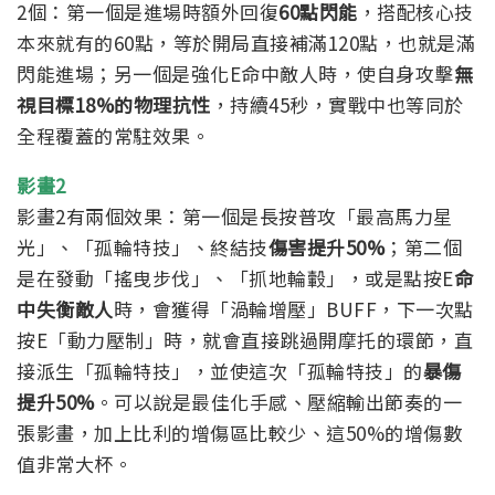
2個：第一個是進場時額外回復
60點閃能
，搭配核心技
本來就有的60點，等於開局直接補滿120點，也就是滿
閃能進場；另一個是強化E命中敵人時，使自身攻擊
無
視目標18%的物理抗性
，持續45秒，實戰中也等同於
全程覆蓋的常駐效果。
影畫2
影畫2有兩個效果：第一個是長按普攻「最高馬力星
光」、「孤輪特技」、終結技
傷害提升50%
；
第二個
是在發動「搖曳步伐」、「抓地輪轂」，或是點按E
命
中失衡敵人
時，會獲得「渦輪增壓」BUFF，下一次點
按E「動力壓制」時，就會直接跳過開摩托的環節，直
接派生「孤輪特技」，並使這次「孤輪特技」的
暴傷
提升50%
。可以說是最佳化手感、壓縮輸出節奏的一
張影畫，加上比利的增傷區比較少、這50%的增傷數
值非常大杯。