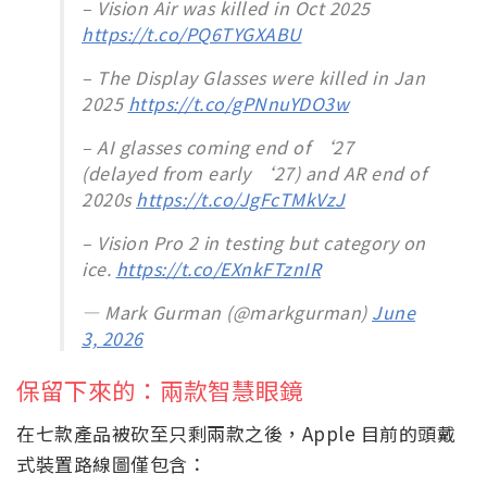
– Vision Air was killed in Oct 2025
https://t.co/PQ6TYGXABU
– The Display Glasses were killed in Jan
2025
https://t.co/gPNnuYDO3w
– AI glasses coming end of ‘27
(delayed from early ‘27) and AR end of
2020s
https://t.co/JgFcTMkVzJ
– Vision Pro 2 in testing but category on
ice.
https://t.co/EXnkFTznIR
— Mark Gurman (@markgurman)
June
3, 2026
保留下來的：兩款智慧眼鏡
在七款產品被砍至只剩兩款之後，Apple 目前的頭戴
式裝置路線圖僅包含：