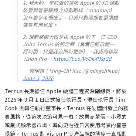
1. 我大約一年前做的這張 Apple 的 XR 頭戴
裝置與智慧眼鏡之規劃路線（roadmap）
沒什麼參考價值了，目前只剩兩個智慧眼鏡
裝置有能見度。
2. 規劃路線大改是由 Apple 的下一任 CEO
John Ternus 拍板定案（其實已經改變一
段時間，只是我沒即時更新），我認為移除
Vision Pro…
https://t.co/VcOkXlXqGd
— 郭明錤｜Ming-Chi Kuo (@mingchikuo)
June 3, 2026
Ternus 長期擔任 Apple 硬體工程資深副總裁，將於
2026 年 9 月 1 日正式接任執行長，現任執行長 Tim
Cook 則轉任執行董事長。Ternus 在硬體開發上的務
實風格，從這次決策可見一斑：放棄高單價、小眾的
頭戴式顯示器市場，轉向更貼近日常使用場景的智慧
眼鏡。Ternus 對 Vision Pro 產品線的態度一直相對