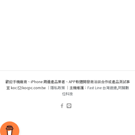
歡迎手機廠商、iPhone 周邊產品業者、APP軟體開發商洽談合作或產品測試事
宜 koc
kocpc.com.tw ｜
隱私政策
｜主機維護：
Fast Line 台灣速連
,
阿腸數
位科技