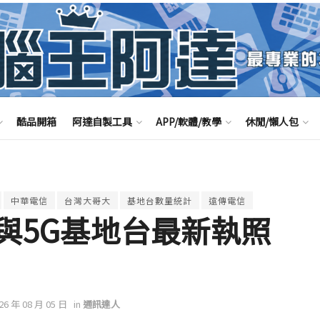
酷品開箱
阿達自製工具
APP/軟體/教學
休閒/懶人包
中華電信
台灣大哥大
基地台數量統計
遠傳電信
G與5G基地台最新執照
026 年 08 月 05 日
in
通訊達人