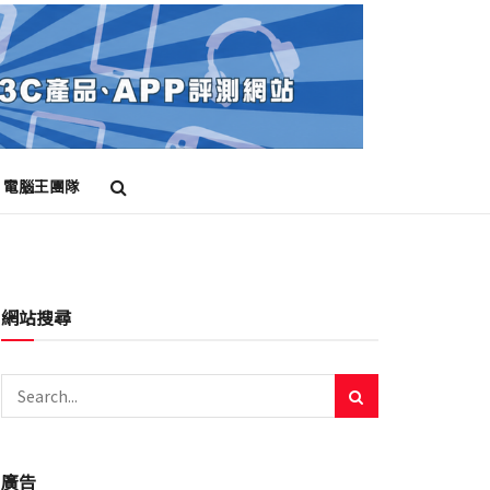
電腦王團隊
網站搜尋
廣告