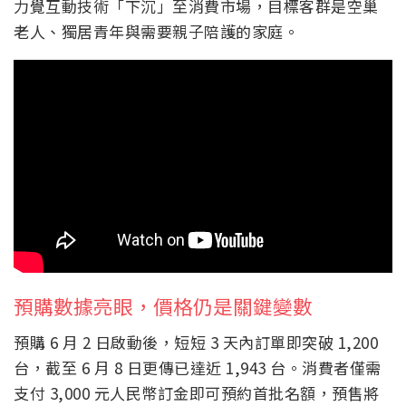
力覺互動技術「下沉」至消費市場，目標客群是空巢
老人、獨居青年與需要親子陪護的家庭。
預購數據亮眼，價格仍是關鍵變數
預購 6 月 2 日啟動後，短短 3 天內訂單即突破 1,200
台，截至 6 月 8 日更傳已達近 1,943 台。消費者僅需
支付 3,000 元人民幣訂金即可預約首批名額，預售將