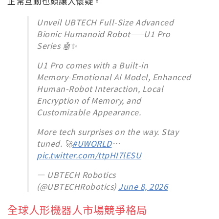
正常互動也頗讓人懷疑。
Unveil UBTECH Full-Size Advanced
Bionic Humanoid Robot——U1 Pro
Series 🤖✨
U1 Pro comes with a Built‑in
Memory‑Emotional AI Model, Enhanced
Human‑Robot Interaction, Local
Encryption of Memory, and
Customizable Appearance.
More tech surprises on the way. Stay
tuned. 🚀
#UWORLD
…
pic.twitter.com/ttpHI7lESU
— UBTECH Robotics
(@UBTECHRobotics)
June 8, 2026
全球人形機器人市場競爭格局