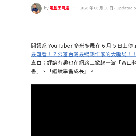
by
電腦王阿達
2026 年 06 月 10 日 - Updated 
閱讀系 YouTuber 多米多羅在 6 月 5 
最難看！？公審台灣最暢銷作家的大騙局！
直白；評論有趣也在網路上掀起一波「黃山
書」、「繼續學習成長」。