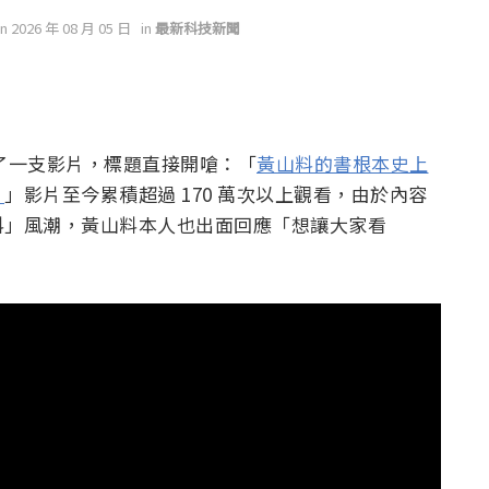
on 2026 年 08 月 05 日
in
最新科技新聞
日上傳了一支影片，標題直接開嗆：「
黃山料的書根本史上
！
」影片至今累積超過 170 萬次以上觀看，由於內容
料」風潮，黃山料本人也出面回應「想讓大家看