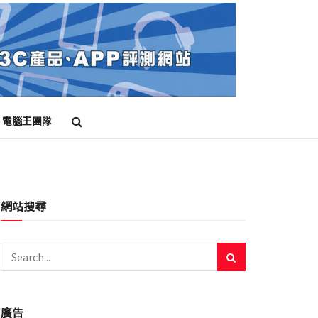
電腦王團隊
網站搜尋
廣告