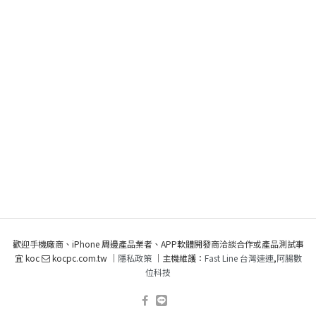
歡迎手機廠商、iPhone 周邊產品業者、APP軟體開發商洽談合作或產品測試事
宜 koc
kocpc.com.tw ｜
隱私政策
｜主機維護：
Fast Line 台灣速連
,
阿腸數
位科技