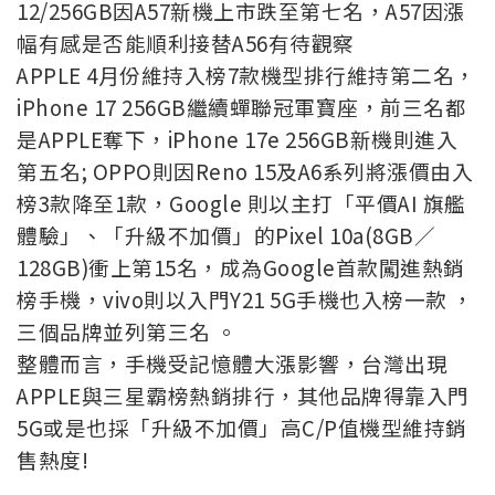
12/256GB因A57新機上市跌至第七名，A57因漲
幅有感是否能順利接替A56有待觀察
APPLE 4月份維持入榜7款機型排行維持第二名，
iPhone 17 256GB繼續蟬聯冠軍寶座，前三名都
是APPLE奪下，iPhone 17e 256GB新機則進入
第五名; OPPO則因Reno 15及A6系列將漲價由入
榜3款降至1款，Google 則以主打「平價AI 旗艦
體驗」、「升級不加價」的Pixel 10a(8GB／
128GB)衝上第15名，成為Google首款闖進熱銷
榜手機，vivo則以入門Y21 5G手機也入榜一款 ，
三個品牌並列第三名 。
整體而言，手機受記憶體大漲影響，台灣出現
APPLE與三星霸榜熱銷排行，其他品牌得靠入門
5G或是也採「升級不加價」高C/P值機型維持銷
售熱度!