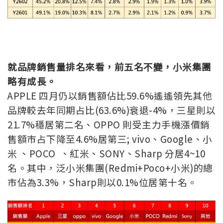
就品牌銷售量排名來看，前五名不變，小米集團
略有成長。
APPLE 四月仍以銷售額佔比59.6%遙遙領先其他
品牌較去年同期占比(63.6%)衰退-4%，三星則以
21.7%穩居第二名、OPPO 則受主力手機漲價銷
售額市占下降至4.6%居第三; vivo、Google、小
米 、POCO 、紅米、SONY、Sharp 分居4~10
名。其中，泛小米集團(Redmi+Poco+小米)的總
市佔為3.3%，Sharp則以0.1%位居第十名。