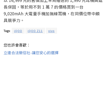
以 16,999 元的售價加上早鳥贈送的 1,990 元耳機與延
長保固，等於用不到 1 萬 7 的價格買到一台
9,020mAh 大電量手機加無線耳機，在同價位帶中頗
具競爭力。
Tags:
iQOO
iQOO Z11
vivo
您也許會喜歡：
立達合法徵信社-讓您安心的選擇