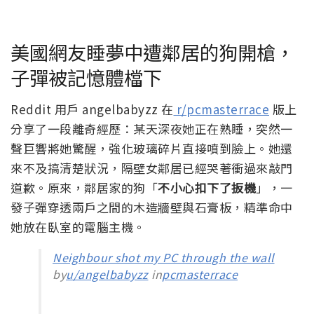
美國網友睡夢中遭鄰居的狗開槍，
子彈被記憶體檔下
Reddit 用戶 angelbabyzz 在
r/pcmasterrace
版上
分享了一段離奇經歷：某天深夜她正在熟睡，突然一
聲巨響將她驚醒，強化玻璃碎片直接噴到臉上。她還
來不及搞清楚狀況，隔壁女鄰居已經哭著衝過來敲門
道歉。原來，鄰居家的狗「
不小心扣下了扳機
」，一
發子彈穿透兩戶之間的木造牆壁與石膏板，精準命中
她放在臥室的電腦主機。
Neighbour shot my PC through the wall
by
u/angelbabyzz
in
pcmasterrace