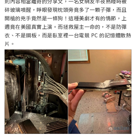
則內容相當離奇的分享文，一名女網友半夜熟睡時被
碎玻璃噴醒，睜眼發現枕頭旁竟多了一顆子彈，而且
開槍的兇手竟然是一條狗！這種美劇才有的情節，上
週竟在美國真實上演。而拯救屋主一命的，不是防彈
衣、不是鋼板，而是臥室裡一台電競 PC 的記憶體散熱
片。