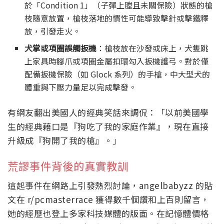
於「Condition 1」（子彈上膛且未關保險）狀態的槍
枝隨意放置，槍枝落地的慣性可能導致擊針或擊鐵釋
放，引發走火。
犬掌或項圈誤觸扳機
：槍枝放在沙發或床上，犬隻跳
上家具時腳爪或項圈金屬扣環勾入扳機護弓。對於僅
配備扳機保險（如 Glock 系列）的手槍，中大型犬的
體重與下壓力量足以完成擊發。
有網友翻出美國人的經典笑話來調侃：「以前美國學
生的經典藉口是『狗吃了我的家庭作業』，現在直接
升級成『狗開了我的槍』。」
荒謬事件背後的真實教訓
這起事件在網路上引發熱烈討論，angelbabyzz 的貼
文在 r/pcmasterrace 獲得數千個讚和上百則留言，
她的經歷也登上多家科技媒體的版面。在記憶體價格