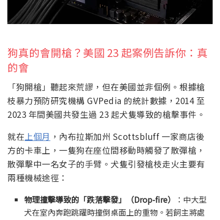
狗真的會開槍？美國 23 起案例告訴你：真
的會
「狗開槍」聽起來荒謬，但在美國並非個例。根據槍
枝暴力預防研究機構 GVPedia 的統計數據，2014 至
2023 年間美國共發生過 23 起犬隻導致的槍擊事件。
就在
上個月
，內布拉斯加州 Scottsbluff 一家商店後
方的卡車上，一隻狗在座位間移動時觸發了散彈槍，
散彈擊中一名女子的手臂。犬隻引發槍枝走火主要有
兩種機械途徑：
物理撞擊導致的「跌落擊發」（Drop-fire）
：中大型
犬在室內奔跑跳躍時撞倒桌面上的重物。若飼主將處