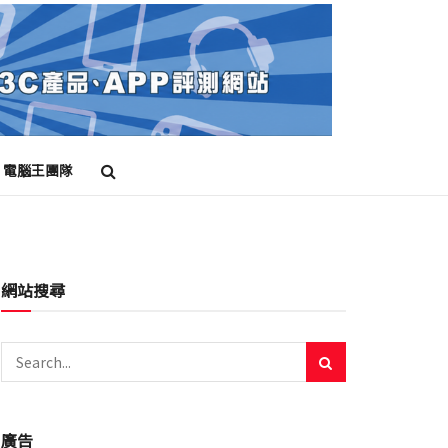
電腦王團隊
網站搜尋
廣告