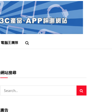
電腦王團隊
網站搜尋
廣告