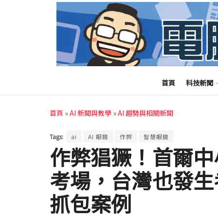
首頁
科技新聞
首頁
»
AI 新聞與教學
»
AI 趨勢與相關新聞
Tags:
ai
AI 眼鏡
作弊
智慧眼鏡
作弊猖獗！首爾中小
考場，台灣也發生
抓包案例