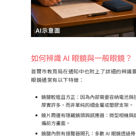
如何辨識 AI 眼鏡與一般眼鏡？
首爾市教育局在通知中也附上了詳細的辨識要點
眼鏡通常有以下特徵：
鏡腿較粗且方正：因為內部需要容納電池與控
厚實許多，而非單純的細金屬或塑膠支架。
鏡片周邊有隱藏鏡頭與感應器：微型相機與
攝前方畫面。
鏡腿內側有揚聲器開孔：多數 AI 眼鏡透