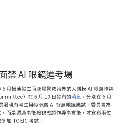
禁 AI 眼鏡進考場
5 月接連發生兩起震驚教育界的大規模 AI 眼鏡作弊
ommittee）在 6 月 10 日發布的
消息
，分別在 5 月
，監考人員發現有考生疑似佩戴 AI 智慧眼鏡應試。委員會為
試，而是透過事後檢視確認作弊事實後，才宣布兩位
加 TOEIC 考試。