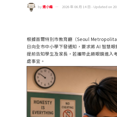
by
達小編
2026 年 06 月 14 日 - Updated on 2
根據首爾特別市教育廳（Seoul Metropolitan 
日向全市中小學下發通知，要求將 AI 智
提前告知學生及家長，若攜帶此類眼鏡進入
處事宜。