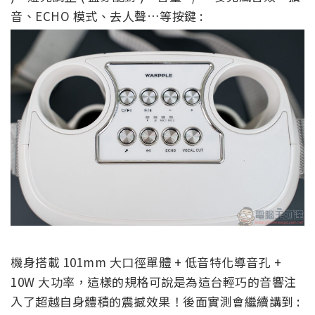
音、ECHO 模式、去人聲…等按鍵 :
機身搭載 101mm 大口徑單體 + 低音特化導音孔 +
10W 大功率，這樣的規格可說是為這台輕巧的音響注
入了超越自身體積的震撼效果！後面實測會繼續講到 :