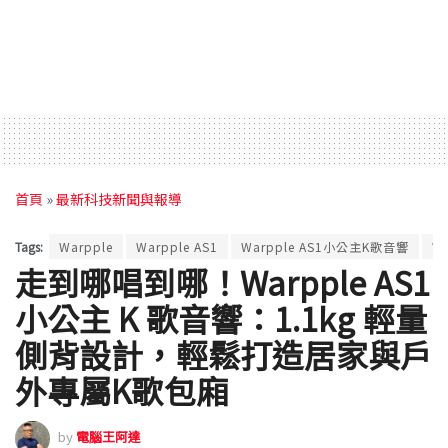
首頁
»
最新科技新聞與報導
Tags:
Warpple
Warpple AS1
Warpple AS1小公主K歌音響
W
走到哪唱到哪！Warpple AS1
小公主 K 歌音響：1.1kg 輕量
側背設計，輕鬆打造居家與戶
外專屬K歌包廂
by
電腦王阿達