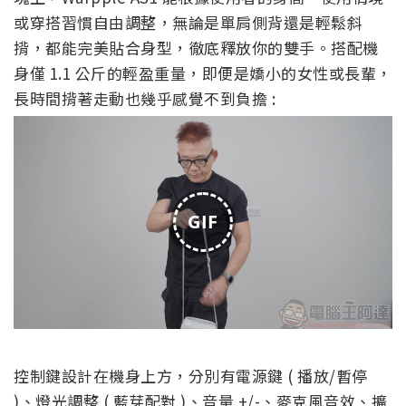
或穿搭習慣自由調整，無論是單肩側背還是輕鬆斜
揹，都能完美貼合身型，徹底釋放你的雙手。搭配機
身僅 1.1 公斤的輕盈重量，即便是嬌小的女性或長輩，
長時間揹著走動也幾乎感覺不到負擔 :
GIF
控制鍵設計在機身上方，分別有電源鍵 ( 播放/暫停
)、燈光調整 ( 藍芽配對 )、音量 +/-、麥克風音效、擴