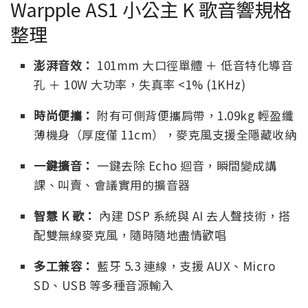
Warpple AS1 小公主 K 歌音響規格
整理
澎湃音效：
101mm 大口徑單體 ＋ 低音特化導音
孔 ＋ 10W 大功率，失真率 <1% (1KHz)
時尚便攜：
附有可側背便攜肩帶，1.09kg 輕盈纖
薄機身（厚度僅 11cm），麥克風支援全隱藏收納
一鍵擴音：
一鍵去除 Echo 迴音，瞬間變成講
課、叫賣、會議實用的擴音器
智慧 K 歌：
內建 DSP 系統與 AI 去人聲技術，搭
配雙無線麥克風，隨時隨地盡情歡唱
多工兼容：
藍牙 5.3 連線，支援 AUX、Micro
SD、USB 等多種音源輸入