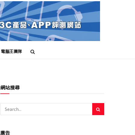
電腦王團隊
網站搜尋
廣告