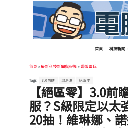
首頁
科技新聞
首頁
»
最新科技新聞與報導
»
遊戲電玩
Tags:
3.0前瞻
璐洛洛
絕區零
【絕區零】3.0前
服？S級限定以太強
20抽！維琳娜、