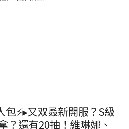
人包⚡▸又双叒新開服？S級
費拿？還有20抽！維琳娜、