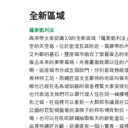
全新區域
羅斯凱利法
再來帶大家認識3.0的全新區域「羅斯凱利
空的天空島，位於密涅瓦區附近、風暴帶的
艾利都的基石。整座城市融合了懷舊復古的
復古未來的美學風格，光看畫面就跟以往的
啊。
這座城市分成五個部門，分別是政務統
弗林特工坊。而繩匠這次主要待的地區叫做
娜也已經在名為琥珀館的宿舍裡幫大家安排
也代表這次我們可以跟代理人住在同一棟樓
布之城。在這裡可以看到一大群邦布議員在
公園的巨型棋盤看扮演棋子的邦布博弈對抗
場。也可以在吼吼餅鋪抽取每天的餅乾盒玩
品等待繩匠光顧。
這邊還有一個小驚喜，城