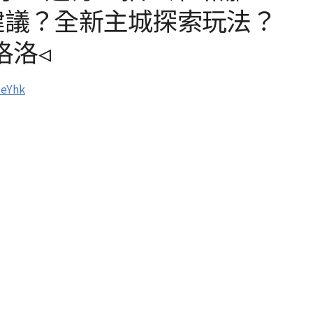
建議？全新主城探索玩法？
洛洛◃
BeYhk