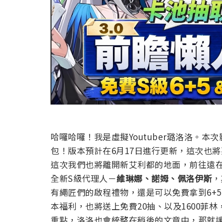
哈囉哈囉！我是虛擬Youtuber璐洛洛。本
包！版本預計在6月17日進行更新，這次也
這次我們也將離開新艾利都的地面，前往遠
全新S級代理人－
維琳娜、諾姆、佩洛伊斯
，
有繩匠們的啟程禮物，還是可以免費拿到6+
本福利，也將送上免費20抽、以及1600菲
重點，洛洛也會統整在稍後的文章中，那就