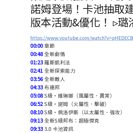
諾姆登場！卡池抽取
版本活動&優化！ ▹璐
https://www.youtube.com/watch?v=pHEDEC
00:00
章節
00:48
全新劇情
01:23
羅斯凱利法
02:41
全新探索能力
03:56
全新敵人
04:33
布連邦
05:08
S級・維琳娜（風屬性．異常）
06:52
S級・諾姆（火屬性．擊破）
08:10
S級・佩洛伊斯（以太屬性．強攻）
09:13
全新S級邦布：超極傑克
09:33
3.0 卡池資訊