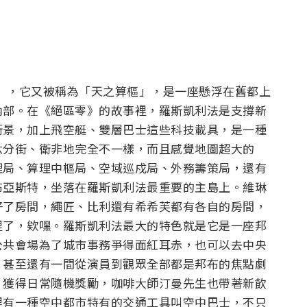
法」，它又被稱為「天之算樞」，是一座懸浮在舊都上
內部。在《絕區零》的故事裡，羅斯凱利法是支撐新
街景，加上飛空艇、雙層巴士這些科技載具，是一種
六分街、衛非地完全不一樣，而且感覺地圖超大的
理局、算理中樞局、空域巡戍局、外務籌策局，還有
布亞斯特，坐落在羅斯凱利法最重要的主島上。維琳
好了房間，繩匠、比利還有希希芙都有各自的房間，
裡了，欸嘿。
羅斯凱利法最大的特色就是它是一座邦
公共會場為了城市事務爭得面紅耳赤，也可以去中央
，甚至還有一間從演員到觀眾全部都是邦布的焦點劇
，獲得日常隨機獎勵，咖啡大師汀曼先生也帶著新飲
裡有一種空中都市特有的交通工具叫空中巴士，不只