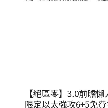
【絕區零】3.0前瞻懶
限定以太強攻6+5免