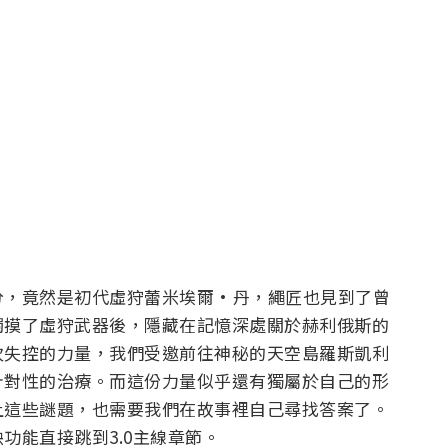
分，竟然是初代虛狩蕾米埃爾·丹，繩匠也見到了曾
觸摸了虛狩武器後，隱藏在記憶深處關於赫利俄斯的
次失控的力量，我們受邀前往神秘的天空島羅斯凱利
針對性的治療。而這份力量似乎還有獨屬於自己的形
上這些謎題，也需要我們在故事裡自己尋找答案了。
功能直接跳到3.0主線章節。