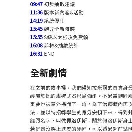
09:47
初步抽取建議
11:36
版本新內容&活動
14:19
系統優化
15:45
繩匠全新時裝
15:55
S級以太強攻免費領
16:08
菲林&抽數統計
16:31
END
全新劇情
在之前的故事裡，我們得知拉米爾的真實身
經屬於她的虛狩武器塔烏彌爾。不過當繩匠
噩夢也被意外揭開了一角。
為了治療體內再
法，並以特招轉學生的身分安頓下來，得到
態跟名字，叫做
佩洛伊斯
。關於佩洛伊斯身
若是還沒趕上進度的繩匠，可以透過超前點映