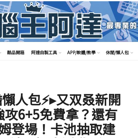
酷品開箱
阿達自製工具
APP/軟體/教學
休閒/懶人包
瞻懶人包⚡▸又双叒新開
攻6+5免費拿？還有
諾姆登場！卡池抽取建