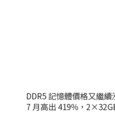
DDR5 記憶體價格又繼
7 月高出 419%，2×32G