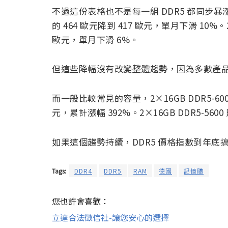
不過這份表格也不是每一組 DDR5 都同步暴漲。像 2
的 464 歐元降到 417 歐元，單月下滑 10%。2×1
歐元，單月下滑 6%。
但這些降幅沒有改變整體趨勢，因為多數產
而一般比較常見的容量，2×16GB DDR5-6000
元，累計漲幅 392%。2×16GB DDR5-5600
如果這個趨勢持續，DDR5 價格指數到年底
Tags:
DDR4
DDR5
RAM
德國
記憶體
您也許會喜歡：
立達合法徵信社-讓您安心的選擇