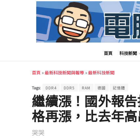
首頁
科技新聞
首頁
»
最新科技新聞與報導
»
最新科技新聞
Tags:
DDR4
DDR5
RAM
德國
記憶體
繼續漲！國外報告指
格再漲，比去年高出
哭哭