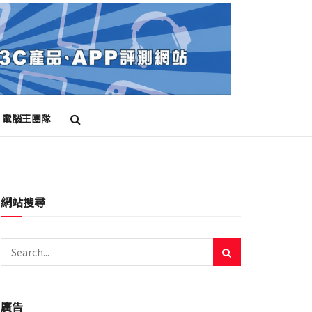
電腦王團隊
網站搜尋
廣告