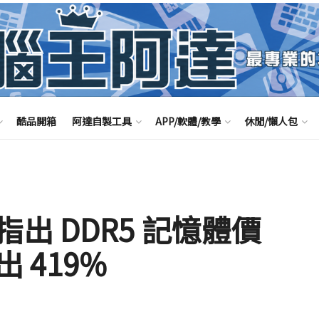
酷品開箱
阿達自製工具
APP/軟體/教學
休閒/懶人包
出 DDR5 記憶體價
 419%