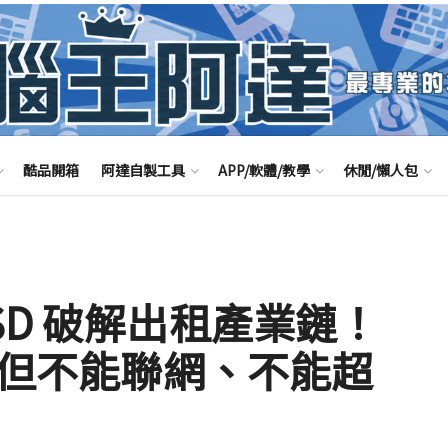
酷品開箱
阿達自製工具
APP/軟體/教學
休閒/懶人包
SD 破解出租產業鏈！
民幣但不能聯網、不能超