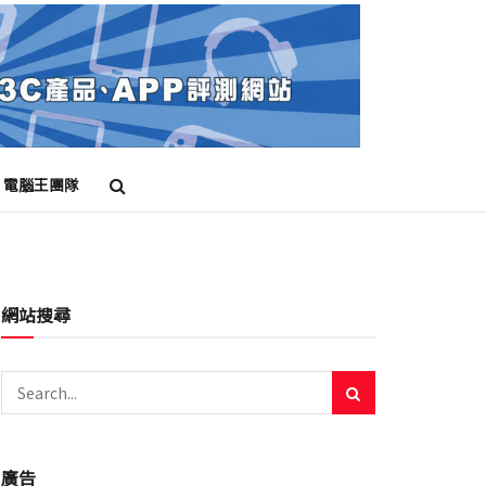
電腦王團隊
網站搜尋
廣告