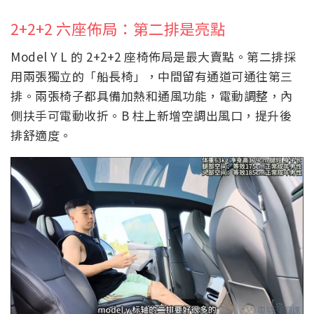
2+2+2 六座佈局：第二排是亮點
Model Y L 的 2+2+2 座椅佈局是最大賣點。第二排採
用兩張獨立的「船長椅」，中間留有通道可通往第三
排。兩張椅子都具備加熱和通風功能，電動調整，內
側扶手可電動收折。B 柱上新增空調出風口，提升後
排舒適度。