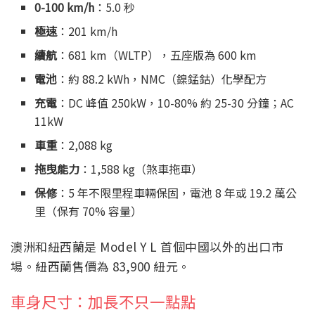
0-100 km/h
：5.0 秒
極速
：201 km/h
續航
：681 km（WLTP），五座版為 600 km
電池
：約 88.2 kWh，NMC（鎳錳鈷）化學配方
充電
：DC 峰值 250kW，10-80% 約 25-30 分鐘；AC
11kW
車重
：2,088 kg
拖曳能力
：1,588 kg（煞車拖車）
保修
：5 年不限里程車輛保固，電池 8 年或 19.2 萬公
里（保有 70% 容量）
澳洲和紐西蘭是 Model Y L 首個中國以外的出口市
場。紐西蘭售價為 83,900 紐元。
車身尺寸：加長不只一點點