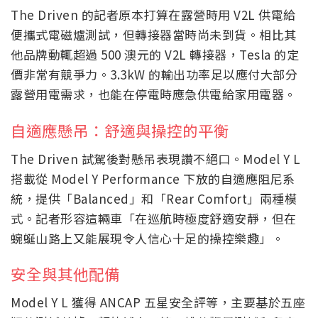
The Driven 的記者原本打算在露營時用 V2L 供電給
便攜式電磁爐測試，但轉接器當時尚未到貨。相比其
他品牌動輒超過 500 澳元的 V2L 轉接器，Tesla 的定
價非常有競爭力。3.3kW 的輸出功率足以應付大部分
露營用電需求，也能在停電時應急供電給家用電器。
自適應懸吊：舒適與操控的平衡
The Driven 試駕後對懸吊表現讚不絕口。Model Y L
搭載從 Model Y Performance 下放的自適應阻尼系
統，提供「Balanced」和「Rear Comfort」兩種模
式。記者形容這輛車「在巡航時極度舒適安靜，但在
蜿蜒山路上又能展現令人信心十足的操控樂趣」。
安全與其他配備
Model Y L 獲得 ANCAP 五星安全評等，主要基於五座