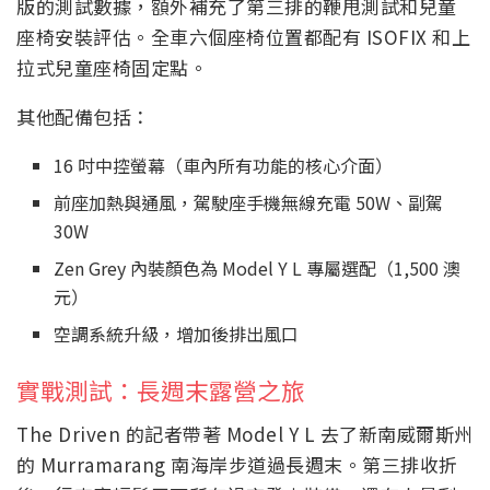
版的測試數據，額外補充了第三排的鞭甩測試和兒童
座椅安裝評估。全車六個座椅位置都配有 ISOFIX 和上
拉式兒童座椅固定點。
其他配備包括：
16 吋中控螢幕（車內所有功能的核心介面）
前座加熱與通風，駕駛座手機無線充電 50W、副駕
30W
Zen Grey 內裝顏色為 Model Y L 專屬選配（1,500 澳
元）
空調系統升級，增加後排出風口
實戰測試：長週末露營之旅
The Driven 的記者帶著 Model Y L 去了新南威爾斯州
的 Murramarang 南海岸步道過長週末。第三排收折