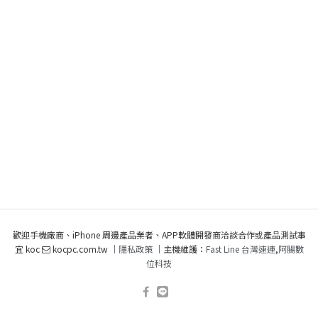
歡迎手機廠商、iPhone 周邊產品業者、APP軟體開發商洽談合作或產品測試事
宜 koc
kocpc.com.tw ｜
隱私政策
｜主機維護：
Fast Line 台灣速連
,
阿腸數
位科技