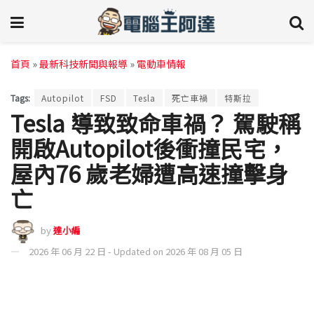
首頁
»
最新科技新聞與報導
»
電動車情報
Tags:
Autopilot
FSD
Tesla
死亡車禍
特斯拉
Tesla 導致致命車禍？ 駕駛稱
開啟Autopilot後衝撞民宅，
屋內76 歲老婦遭高速撞擊身
亡
by
達小編
2026 年 06 月 22 日 - Updated on 2026 年 08 月 05 日