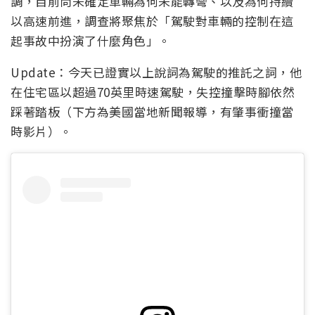
調，目前尚未確定車輛為何未能轉彎、以及為何持續
以高速前進，調查將聚焦於「駕駛對車輛的控制在這
起事故中扮演了什麼角色」。
Update：今天已證實以上說詞為駕駛的推託之詞，他
在住宅區以超過70英里時速駕駛，失控撞擊時腳依然
踩著踏板（下方為美國當地新聞報導，有肇事衝撞當
時影片）。