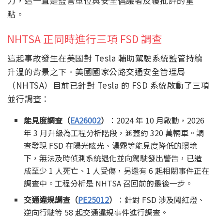
力，這一直是監管單位與安全倡議者反覆批評的重
點。
NHTSA 正同時進行三項 FSD 調查
這起事故發生在美國對 Tesla 輔助駕駛系統監管持續
升溫的背景之下。美國國家公路交通安全管理局
（NHTSA）目前已針對 Tesla 的 FSD 系統啟動了三項
並行調查：
能見度調查（
EA26002
）
：2024 年 10 月啟動，2026
年 3 月升級為工程分析階段，涵蓋約 320 萬輛車。調
查發現 FSD 在陽光眩光、濃霧等能見度降低的環境
下，無法及時偵測系統退化並向駕駛發出警告，已造
成至少 1 人死亡、1 人受傷，另還有 6 起相關事件正在
調查中。工程分析是 NHTSA 召回前的最後一步。
交通違規調查（
PE25012
）
：針對 FSD 涉及闖紅燈、
逆向行駛等 58 起交通違規事件進行調查。