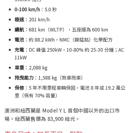
0-100 km/h
：5.0 秒
極速
：201 km/h
續航
：681 km（WLTP），五座版為 600 km
電池
：約 88.2 kWh，NMC（鎳錳鈷）化學配方
充電
：DC 峰值 250kW，10-80% 約 25-30 分鐘；AC
11kW
車重
：2,088 kg
拖曳能力
：1,588 kg（煞車拖車）
保修
：5 年不限里程車輛保固，電池 8 年或 19.2 萬公
里（保有 70% 容量）
澳洲和紐西蘭是 Model Y L 首個中國以外的出口市
場。紐西蘭售價為 83,900 紐元。