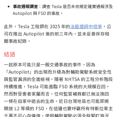
事故通報調查
：調查 Tesla 是否未依規定確實通報涉及
Autopilot 與 FSD 的事故。
此外，Tesla 工程師在 2025 年的
法庭證詞中坦承
，公
司在推出 Autopilot 後的前三年內，並未妥善保存相
關事故紀錄。
結語
一起原本可能只是一般交通事故的事件，因為
「Autopilot」的出現而升級為對輔助駕駛系統安全性
與監管漏洞的全面檢視。隨著 NHTSA 的工程分析階段
持續推進，Tesla 可能面臨 FSD 系統的大規模召回。
然而對受害者家屬而言，任何監管補救都已無法挽回
一條在自家中逝去的生命。近日台灣地區也可能即將
開放 L2 等級的 FSD，在這邊也要呼籲所有特斯拉車主
千萬不可心存僥倖，使用輔助駕駛必須全程緊盯路況