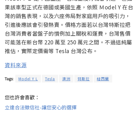
果該車型正式在德國或美國生產，依照 Ｍodel Y 在台
灣的銷售表現，以及六座佈局對家庭用戶的吸引力，
引進後應該會引發熱賣。價格方面若以台灣特斯拉把
台灣消費者當盤子的慣例加上關稅和運費，台灣售價
可能落在新台幣 220 萬至 250 萬元之間。不過這純屬
推估，實際定價需等 Tesla 台灣公布。
資料來源
Tags:
Model Y L
Tesla
澳洲
特斯拉
紐西蘭
您也許會喜歡：
立達合法徵信社-讓您安心的選擇