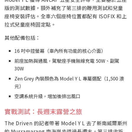
版的測試數據，額外補充了第三排的鞭甩測試和兒童
座椅安裝評估。全車六個座椅位置都配有 ISOFIX 和上
拉式兒童座椅固定點。
其他配備包括：
16 吋中控螢幕（車內所有功能的核心介面）
前座加熱與通風，駕駛座手機無線充電 50W、副駕
30W
Zen Grey 內裝顏色為 Model Y L 專屬選配（1,500 澳
元）
空調系統升級，增加後排出風口
實戰測試：長週末露營之旅
The Driven 的記者帶著 Model Y L 去了新南威爾斯州
的 Murramarang 南海岸步道過長週末。第三排收折