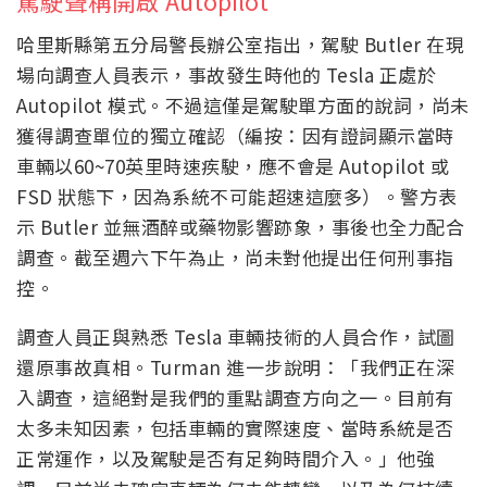
駕駛聲稱開啟 Autopilot
哈里斯縣第五分局警長辦公室指出，駕駛 Butler 在現
場向調查人員表示，事故發生時他的 Tesla 正處於
Autopilot 模式。不過這僅是駕駛單方面的說詞，尚未
獲得調查單位的獨立確認（編按：因有證詞顯示當時
車輛以60~70英里時速疾駛，應不會是 Autopilot 或
FSD 狀態下，因為系統不可能超速這麼多）。警方表
示 Butler 並無酒醉或藥物影響跡象，事後也全力配合
調查。截至週六下午為止，尚未對他提出任何刑事指
控。
調查人員正與熟悉 Tesla 車輛技術的人員合作，試圖
還原事故真相。Turman 進一步說明：「我們正在深
入調查，這絕對是我們的重點調查方向之一。目前有
太多未知因素，包括車輛的實際速度、當時系統是否
正常運作，以及駕駛是否有足夠時間介入。」他強