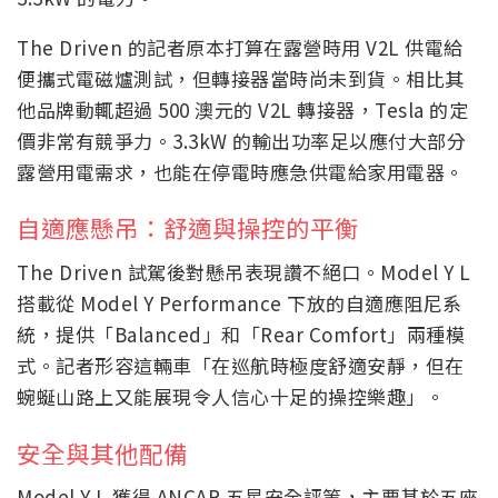
The Driven 的記者原本打算在露營時用 V2L 供電給
便攜式電磁爐測試，但轉接器當時尚未到貨。相比其
他品牌動輒超過 500 澳元的 V2L 轉接器，Tesla 的定
價非常有競爭力。3.3kW 的輸出功率足以應付大部分
露營用電需求，也能在停電時應急供電給家用電器。
自適應懸吊：舒適與操控的平衡
The Driven 試駕後對懸吊表現讚不絕口。Model Y L
搭載從 Model Y Performance 下放的自適應阻尼系
統，提供「Balanced」和「Rear Comfort」兩種模
式。記者形容這輛車「在巡航時極度舒適安靜，但在
蜿蜒山路上又能展現令人信心十足的操控樂趣」。
安全與其他配備
Model Y L 獲得 ANCAP 五星安全評等，主要基於五座