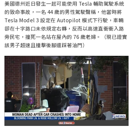
美國德州近日發生一起可能使用 Tesla 輔助駕駛系統
的致命事故，一名 44 歲的男性駕駛聲稱，他當時將
Tesla Model 3 設定在 Autopilot 模式下行駛，車輛
卻在十字路口未依規定右轉，反而以高速直衝衝入路
旁民宅，撞死一名站在屋內的 76 歲老婦。（現已證實
該男子超速且撞擊後腳還踩著油門）