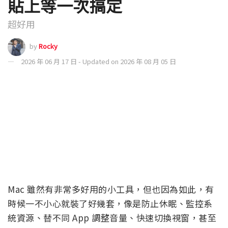
貼上等一次搞定
超好用
by
Rocky
2026 年 06 月 17 日 - Updated on 2026 年 08 月 05 日
Mac 雖然有非常多好用的小工具，但也因為如此，有
時候一不小心就裝了好幾套，像是防止休眠、監控系
統資源、替不同 App 調整音量、快速切換視窗，甚至
連解除安裝軟體都各自都是不同 App。
最近在 GitHub 上就發現到這款相當不錯的免費開源
工具：Vorssaint，號稱能一口氣取代多款付費 Mac
工具，把各種常用功能全部整合到同一個選單列
App，而且沒有訂閱制、沒有帳號，也不會蒐集使用