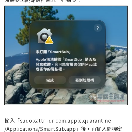
輸入「sudo xattr -dr com.apple.quarantine
/Applications/SmartSub.app」後，再輸入開機密