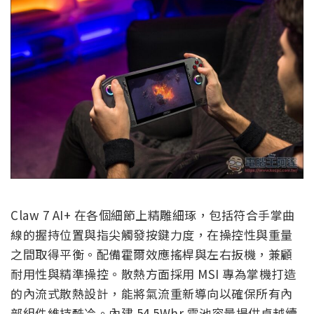
Claw 7 AI+ 在各個細節上精雕細琢，包括符合手掌曲
線的握持位置與指尖觸發按鍵力度，在操控性與重量
之間取得平衡。配備霍爾效應搖桿與左右扳機，兼顧
耐用性與精準操控。散熱方面採用 MSI 專為掌機打造
的內流式散熱設計，能將氣流重新導向以確保所有內
部組件維持酷冷。內建 54.5Whr 電池容量提供卓越續