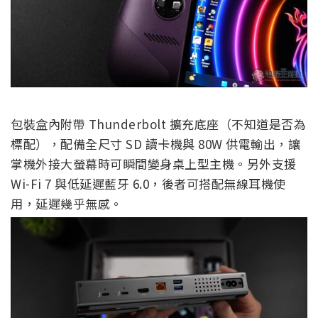
包裝盒內附帶 Thunderbolt 擴充底座（不知道是否為
標配），配備全尺寸 SD 讀卡機與 80W 供電輸出，讓
掌機外接大螢幕時可瞬間變身桌上型主機。另外支援
Wi-Fi 7 與低延遲藍牙 6.0，後者可搭配無線耳機使
用，延遲幾乎無感。