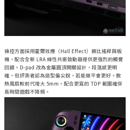
操控方面採用霍爾效應（Hall Effect）類比搖桿與板
機，配合全新 LRA 線性共振致動器提供更強烈的觸覺
回饋。D-pad 改為金屬圓頂開關設計，段落感更明
確，但評測者認為造型偏尖銳，若能做平會更好。散
熱風扇較前代增大 5mm，配合更寬的 TDP 範圍確保
長時間遊戲不降頻。