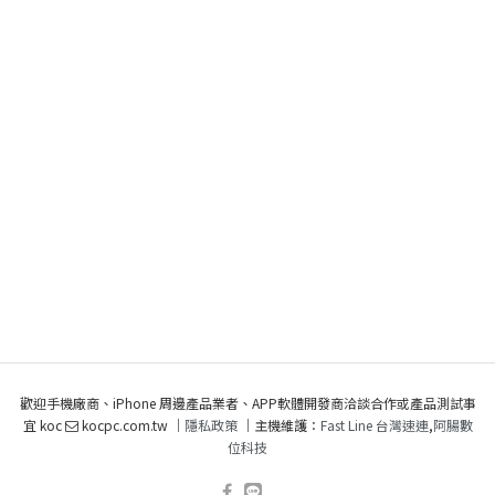
歡迎手機廠商、iPhone 周邊產品業者、APP軟體開發商洽談合作或產品測試事
宜 koc
kocpc.com.tw ｜
隱私政策
｜主機維護：
Fast Line 台灣速連
,
阿腸數
位科技