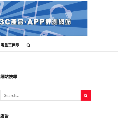
電腦王團隊
網站搜尋
廣告