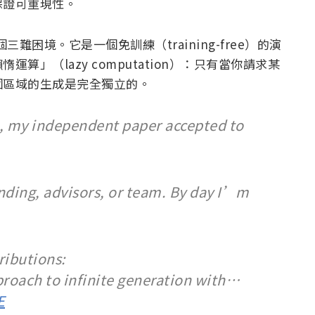
保證可重現性。
破這個三難困境。它是一個免訓練（training-free）的演
」（lazy computation）：只有當你請求某
個區域的生成是完全獨立的。
n, my independent paper accepted to
unding, advisors, or team. By day I’m
ributions:
pproach to infinite generation with…
E