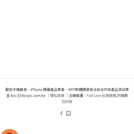
歡迎手機廠商、iPhone 周邊產品業者、APP軟體開發商洽談合作或產品測試事
宜 koc
kocpc.com.tw ｜
隱私政策
｜主機維護：
Fast Line 台灣速連
,
阿腸數
位科技