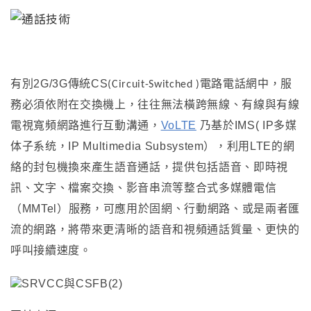
有別2G/3G傳統CS
電路電話網中，服
(Circuit-Switched )
務必須依附在交換機上，往往無法橫跨無線、有線與有線
電視寬頻網路進行互動溝通
，
VoLTE
乃
基於IMS( IP多媒
体子系统
，
IP Multimedia Subsystem）
，
利用LTE的網
絡的封包機換來產生語音通話
，
提供包括語音、即時視
訊、文字、檔案交換、影音串流等整合式多媒體電信
（MMTel）
服務，可應用於固網、行動網路、或是兩者匯
流的網路
，
將帶來更清晰的語音和視頻通話質量、更快的
呼叫接續速度。