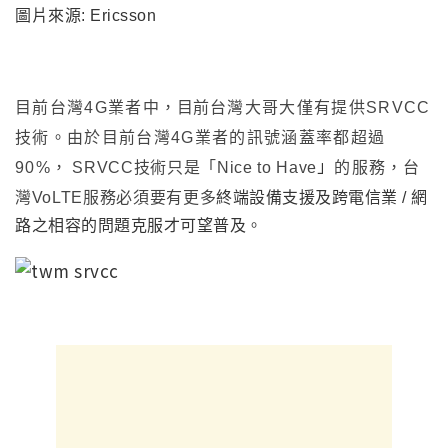
圖片來源: Ericsson
目前台灣4G業者中
，目前
台灣大哥大
僅有提供SRVCC
技術
。由於目前台灣4G業者的訊號涵蓋率都超過
」
90%
，
SRVCC技術只是
「
Nice to Have
的服務
，
台
灣
VoLTE服務必須要有更多
終端設備支援及跨電信業 / 網
路之相容的問題克服才可望普及
。