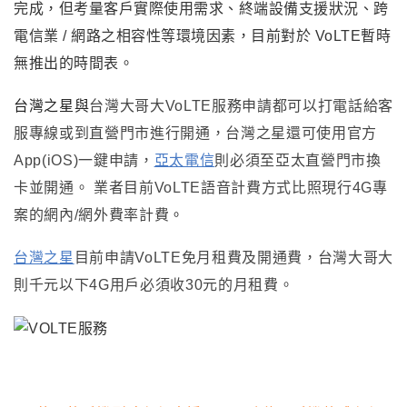
完成，但考量客戶實際使用需求、終端設備支援狀況、跨
電信業 / 網路之相容性等環境因素，目前對於 VoLTE暫時
無推出的時間表。
台灣之星與
台灣大哥大VoLTE服務申請都可以打電話給客
服專線或到直營門市進行開通
，台灣之星還可使用官方
App(iOS)一鍵申請，
亞太電信
則必須至亞太直營門市換
卡並開通。
業者目前VoLTE
語音計費方式比照現行4G專
案的網內/網外費率計費
。
台灣之星
目前申請VoLTE免月租費及開通費
，台灣大哥大
則千元以下4G用戶必須收30元的月租費。