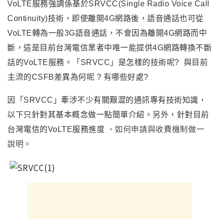
VoLTE服務強調係基於SRVCC(Single Radio Voice Call
Continuity)技術，即使離開4G網路後，語音通話也可從
VoLTE轉為一般3G語音通話，不會因為離開4G網路而中
斷，這是目前台灣電信業者中唯一能提供4G網路轉換不斷
話的VoLTE服務。
「
SRVCC
」
是怎樣的技術呢? 與目前
主流的CSFB差異為何呢 ? 有哪些好處?
因
「
SRVCC
」
牽涉不少有關艱澀的
通訊
專有
技術知識，
以下只針對其基本概念做一點簡單介紹
。另外
，針對
目前
台灣電信的VoLTE服務進度
、如何申請與收費機制做一
說明
。