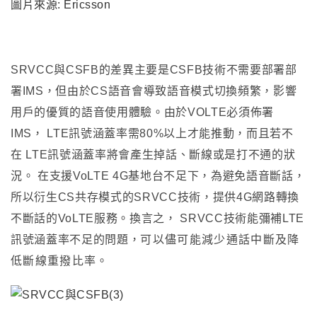
圖片來源: Ericsson
SRVCC
與CSFB的差異主要是CSFB技術不需要部署部
署IMS，但由於CS語音會導致語音模式切換頻繁，影響
用戶的優質的語音使用體驗。
由於VOLTE必須佈署
IMS
，
LTE訊號涵蓋率需80%以上才能推動
，而且若不
在
LTE訊號涵蓋率將會產生
掉話、斷線或是打不通的狀
況
。
在支援VoLTE 4G基地台不足下
，為避免語音斷話
，
所以衍生CS共存模式的SRVCC技術
，
提供4G網路轉換
不斷話的VoLTE服務。
換言之
，
SRVCC技術能彌補
LTE
訊號涵蓋率不足的問題
，
可以
儘
可能減少通話中斷及降
低斷線重撥比率。