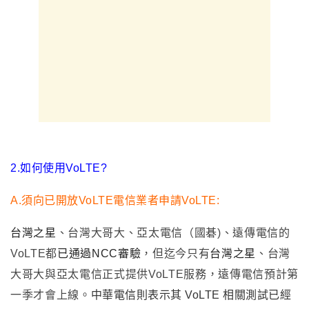
2.如何使用VoLTE?
A.
須向已開放VoLTE電信業者申請VoLTE:
台灣之星
、台灣大哥大、亞太電信（國碁)、遠傳電信的
VoLTE都
已通過NCC審驗
，但迄今只有
台灣之星
、
台灣
大哥大與亞太電信正式提供VoLTE服務
，遠傳電信預計第
一季才會上線
。
中華電信則表示其 VoLTE 相關測試已經