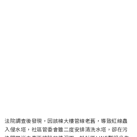
法院調查後發現，因該棟大樓管線老舊，導致紅線蟲
入侵水塔，社區管委會雖二度安排清洗水塔，卻在污