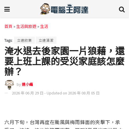
首頁
»
生活與旅遊
»
生活
Tags:
立達欣業
立達清潔
淹水退去後家園一片狼藉，還
要上班上課的受災家庭該怎麼
辦？
by
達小編
2026 年 06 月 29 日 - Updated on 2026 年 08 月 05 日
六月下旬，台灣再度在颱風與梅雨鋒面的夾擊下，承