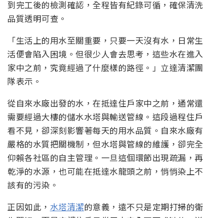
到完工後的檢測確認，全程皆有紀錄可循，確保清洗
品質透明可查。
「生活上的用水至關重要，只要一天沒有水，日常生
活便會陷入困境。但很少人會去思考，這些水在進入
家中之前，究竟經過了什麼樣的路徑。」立達清潔團
隊表示。
從自來水廠出發的水，在抵達住戶家中之前，通常還
需要經過大樓的儲水水塔與輸送管線。這段過程住戶
看不見，卻深刻影響著每天的用水品質。自來水廠有
嚴格的水質把關機制，但水塔與管線的維護，卻完全
仰賴各社區的自主管理。一旦這個環節出現疏漏，再
乾淨的水源，也可能在抵達水龍頭之前，悄悄染上不
該有的污染。
正因如此，
水塔清潔
的意義，遠不只是定期打掃的衛