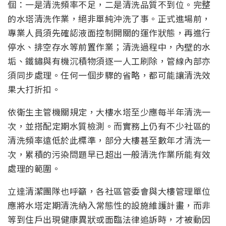
個：一是清洗頻率不足，二是清洗品質不到位。完整
的水塔清洗作業，絕非單純沖洗了事。正式進場前，
專業人員須先確認液面控制開關的運作狀態，再進行
停水、排空存水等前置作業；清洗過程中，內壁的水
垢、鐵鏽與有機沉積物須逐一人工刷除，管線內部亦
須同步處理。任何一個步驟的省略，都可能讓清洗效
果大打折扣。
依衛生主管機關規定，大樓水塔至少應每半年清洗一
次，並搭配定期水質檢測。而實務上仍有不少社區的
清洗頻率遠低於此標準，部分大樓甚至數年才清洗一
次，累積的污染問題早已超出一般清洗作業所能有效
處理的範圍。
立達清潔團隊也呼籲，各社區管委會與大樓管理單位
應將水塔定期清洗納入常態性的設施維護計畫，而非
等到住戶出現健康異狀或面臨法律追訴時，才被動因