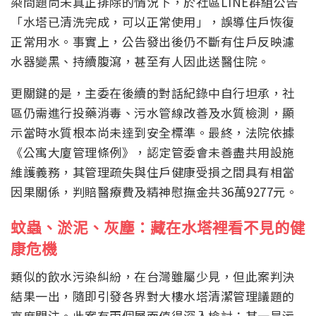
染問題尚未真正排除的情況下，於社區LINE群組公告
「水塔已清洗完成，可以正常使用」，誤導住戶恢復
正常用水。事實上，公告發出後仍不斷有住戶反映濾
水器變黑、持續腹瀉，甚至有人因此送醫住院。
更關鍵的是，主委在後續的對話紀錄中自行坦承，社
區仍需進行投藥消毒、污水管線改善及水質檢測，顯
示當時水質根本尚未達到安全標準。最終，法院依據
《公寓大廈管理條例》，認定管委會未善盡共用設施
維護義務，其管理疏失與住戶健康受損之間具有相當
因果關係，判賠醫療費及精神慰撫金共36萬9277元。
蚊蟲、淤泥、灰塵：藏在水塔裡看不見的健
康危機
類似的飲水污染糾紛，在台灣雖屬少見，但此案判決
結果一出，隨即引發各界對大樓水塔清潔管理議題的
高度關注。此案有兩個層面值得深入檢討：其一是污