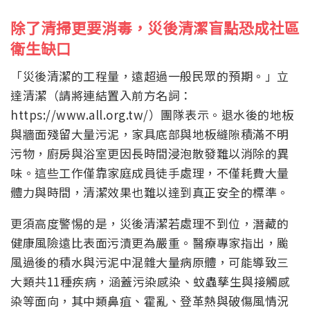
除了清掃更要消毒，災後清潔盲點恐成社區
衛生缺口
「災後清潔的工程量，遠超過一般民眾的預期。」立
達清潔（請將連結置入前方名詞：
https://www.all.org.tw/）團隊表示。退水後的地板
與牆面殘留大量污泥，家具底部與地板縫隙積滿不明
污物，廚房與浴室更因長時間浸泡散發難以消除的異
味。這些工作僅靠家庭成員徒手處理，不僅耗費大量
體力與時間，清潔效果也難以達到真正安全的標準。
更須高度警惕的是，災後清潔若處理不到位，潛藏的
健康風險遠比表面污漬更為嚴重。醫療專家指出，颱
風過後的積水與污泥中混雜大量病原體，可能導致三
大類共11種疾病，涵蓋污染感染、蚊蟲孳生與接觸感
染等面向，其中類鼻疽、霍亂、登革熱與破傷風情況