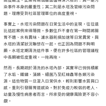
染事件本身的嚴重性；其二則是水塔及管線污染問
題，理應受到社區管理單位的高度重視。
事實上，水塔污染問題在日常生活中的呈現，往往遠
比這起案例來得隱微。多數住戶不會在第一時間將腸
胃不適、水有異味、濾水器耗損加速等日常異常，與
水塔的清潔狀況聯想在一起。也正因為問題不夠明
顯，水塔定期清洗這件事，便在許多社區的管理議程
中長期被低度重視，一拖再拖。
然而，長期疏於清洗的水塔內部，其實早已悄悄積累
了水垢、鐵鏽、藻類、細菌乃至紅線蟲等各類污染
源。這些物質一旦混入日常供水，輕則影響水質與口
感，重則引發腸胃道感染。對於免疫力較弱的老人、
幼童及慢性病患者而言，所承受的健康風險更不容小
覷。