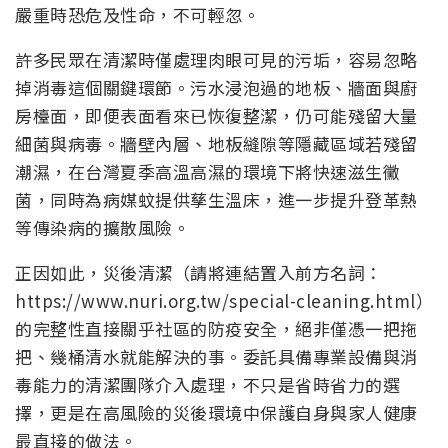
嚴重時恐危及性命，不可輕忽。
許多民眾在清潔時僅處理肉眼可見的污垢，容易忽略
掉消毒這個關鍵環節。污水浸泡過的地板、牆面與廚
房檯面，即便表面看來已恢復整潔，仍可能殘留大量
細菌與病毒。牆壁內層、地板縫隙等隱藏區域若殘留
潮濕，在台灣夏季高溫高濕的環境下將快速滋生黴
菌，同時為病媒蚊提供孳生溫床，進一步提升登革熱
等傳染病的擴散風險。
正因如此，災後清潔（請將連結置入前方名詞：
https://www.nuri.org.tw/special-cleaning.html）
的完整性直接關乎社區的防疫安全，絕非僅憑一把拖
把、幾桶清水就能解決的事。委託具備專業設備與消
毒能力的清潔團隊介入處理，不只是省時省力的選
擇，更是在高風險的災後環境中保護自身與家人健康
最直接的做法。