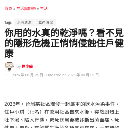
首頁
»
生活與旅遊
»
生活
Tags:
水塔清潔
立達清潔
你用的水真的乾淨嗎？看不見
的隱形危機正悄悄侵蝕住戶健
康
by
達小編
2026 年 06 月 24 日 - Updated on 2026 年 08 月 05 日
2023年，台灣某社區爆發一起嚴重的飲水污染事件。
住戶小琪（化名）在飲用社區自來水後，突然劇烈上
吐下瀉、陷入昏迷，緊急送醫後被診斷出菌血症、急
性腎盂腎炎、電解質失衡等多項嚴重病症，一度被發