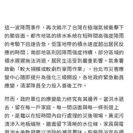
這一波降雨事件，再次揭示了台灣在極端氣候衝擊下
的脆弱面。都市地區的排水系統在短時間高強度降雨
的考驗下迅速告急，低窪地帶的積水速度超出居民反
應的時間；南部地區則因降雨強度持續，部分區域的
積水遲遲無法消退，居民生活受到嚴重影響。氣象署
啟動「較大規模或較劇烈豪雨作業」，台北市災害應
變中心隨即提升為強化三級開設，各地政府緊急動員
應變，清潔隊員全力投入善後工作。
然而，政府單位的應變能力終究有其邊界。當洪水退
去，留在每一戶家庭、每一間店面與每一條街道上
的，是難以在短時間內自行處理的災後現場。黃泥污
漬滲入地板縫隙、牆面留下清晰的水位線、家具與電
器泡水後散發難以消除的潮濕異味，廚房與浴室在積