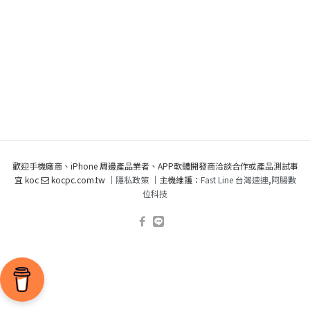
歡迎手機廠商、iPhone 周邊產品業者、APP軟體開發商洽談合作或產品測試事
宜 koc
kocpc.com.tw ｜
隱私政策
｜主機維護：
Fast Line 台灣速連
,
阿腸數
位科技