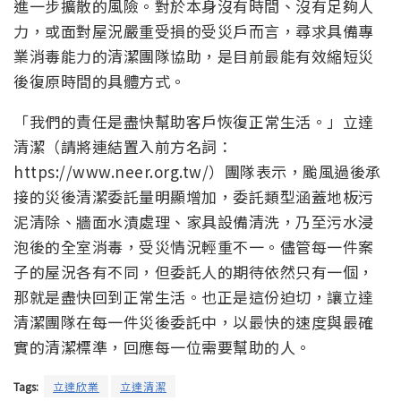
進一步擴散的風險。對於本身沒有時間、沒有足夠人
力，或面對屋況嚴重受損的受災戶而言，尋求具備專
業消毒能力的清潔團隊協助，是目前最能有效縮短災
後復原時間的具體方式。
「我們的責任是盡快幫助客戶恢復正常生活。」立達
清潔（請將連結置入前方名詞：
https://www.neer.org.tw/）團隊表示，颱風過後承
接的災後清潔委託量明顯增加，委託類型涵蓋地板污
泥清除、牆面水漬處理、家具設備清洗，乃至污水浸
泡後的全室消毒，受災情況輕重不一。儘管每一件案
子的屋況各有不同，但委託人的期待依然只有一個，
那就是盡快回到正常生活。也正是這份迫切，讓立達
清潔團隊在每一件災後委託中，以最快的速度與最確
實的清潔標準，回應每一位需要幫助的人。
Tags:
立達欣業
立達清潔