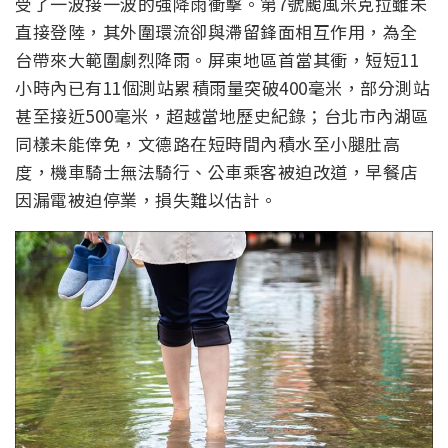
受了一波接一波的強降雨衝擊。第7號颱風米克拉雖未
直接登陸，其外圍環流卻與滯留鋒面相互作用，為全
台帶來大範圍劇烈降雨。屏東地區首當其衝，短短11
小時內已有11個測站累積雨量突破400毫米，部分測站
甚至接近500毫米，超越當地歷史紀錄；台北市內湖區
同樣未能倖免，文德路在短時間內積水至小腿肚高
度，機車騎士無法騎行、公車乘客被迫改道，早餐店
因漏電被迫停業，損失難以估計。