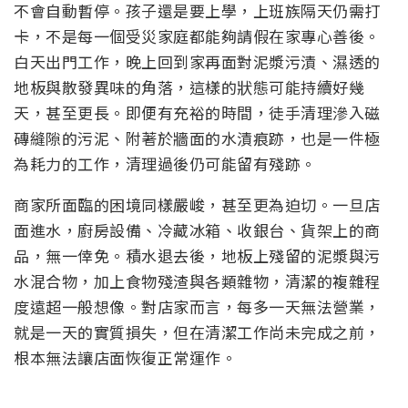
不會自動暫停。孩子還是要上學，上班族隔天仍需打
卡，不是每一個受災家庭都能夠請假在家專心善後。
白天出門工作，晚上回到家再面對泥漿污漬、濕透的
地板與散發異味的角落，這樣的狀態可能持續好幾
天，甚至更長。即便有充裕的時間，徒手清理滲入磁
磚縫隙的污泥、附著於牆面的水漬痕跡，也是一件極
為耗力的工作，清理過後仍可能留有殘跡。
商家所面臨的困境同樣嚴峻，甚至更為迫切。一旦店
面進水，廚房設備、冷藏冰箱、收銀台、貨架上的商
品，無一倖免。積水退去後，地板上殘留的泥漿與污
水混合物，加上食物殘渣與各類雜物，清潔的複雜程
度遠超一般想像。對店家而言，每多一天無法營業，
就是一天的實質損失，但在清潔工作尚未完成之前，
根本無法讓店面恢復正常運作。