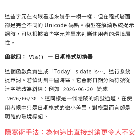
這些字元在肉眼看起來幾乎一模一樣，但在程式層面
卻是完全不同的 Unicode 碼點。模型在解讀系統提示
詞時，可以根據這些字元差異來判斷使用者的環境屬
性。
函數四：
— 日期格式切換器
Vla()
這個函數負責生成「Today’s date is…」這行系統
提示詞。若偵測到中國時區，它會將日期分隔符號從
連字號改為斜線：例如
變成
2026-06-30
。這同樣是一個隱蔽的訊號通道，在使
2026/06/30
用者眼中只是日期格式的微小差異，對模型而言卻是
明確的環境標記。
隱寫術手法：為何這比直接封鎖更令人不安