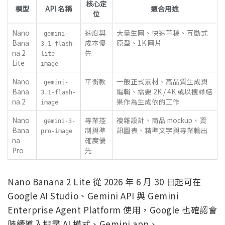
核心定
模型
API 名稱
適合用途
位
Nano
速度與
大量生圖、快速草稿、互動式
gemini-
Bana
成本優
原型、1K 圖片
3.1-flash-
na 2
先
lite-
Lite
image
Nano
平衡款
一般正式素材、高品質生成與
gemini-
Bana
編輯、需要 2K / 4K 或以搜尋結
3.1-flash-
na 2
果作為生成依的工作
image
Nano
專業控
複雜設計、商品 mockup、資
gemini-3-
Bana
制與準
訊圖表、精準文字與專業輸出
pro-image
na
確度優
Pro
先
Nano Banana 2 Lite 從 2026 年 6 月 30 日起可在
Google AI Studio、Gemini API 與 Gemini
Enterprise Agent Platform 使用，Google 也確認會
陸續導入搜尋 AI 模式、Gemini app、