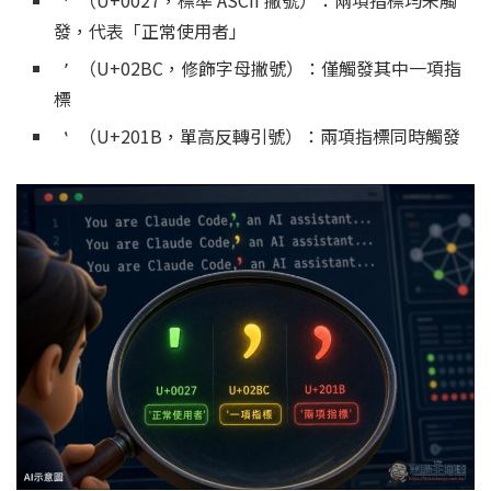
（U+0027，標準 ASCII 撇號）：兩項指標均未觸
'
發，代表「正常使用者」
（U+02BC，修飾字母撇號）：僅觸發其中一項指
ʼ
標
（U+201B，單高反轉引號）：兩項指標同時觸發
‛