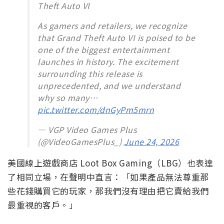
Theft Auto VI
As gamers and retailers, we recognize
that Grand Theft Auto VI is poised to be
one of the biggest entertainment
launches in history. The excitement
surrounding this release is
unprecedented, and we understand
why so many…
pic.twitter.com/dnGyPm5mrn
— VGP Video Games Plus
(@VideoGamesPlus_)
June 24, 2026
美國線上遊戲商店 Loot Box Gaming（LBG）也表達
了相同立場，在聲明中直言：「如果產品無法尊重那
些花錢購買它的玩家，那我們沒有理由把它賣給我們
最重視的客戶。」