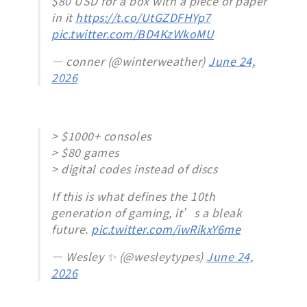
$80 USD for a box with a piece of paper
in it
https://t.co/UtGZDFHYp7
pic.twitter.com/BD4KzWkoMU
— conner (@winterweather)
June 24,
2026
> $1000+ consoles
> $80 games
> digital codes instead of discs
If this is what defines the 10th
generation of gaming, it’s a bleak
future.
pic.twitter.com/iwRikxY6me
— Wesley ✨ (@wesleytypes)
June 24,
2026