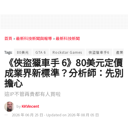
首頁
»
最新科技新聞與報導
»
最新科技新聞
Tags:
80美元
GTA 6
Rockstar Games
俠盜獵車手6
產業分
《俠盜獵車手 6》80美元定價
成業界新標準？分析師：先別
擔心
這IP不管再貴都有人買啦
by
KKVincent
2026 年 06 月 25 日 - Updated on 2026 年 08 月 05 日