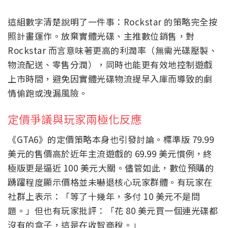
這組數字清楚說明了一件事：Rockstar 的策略完全按
照計畫運作。放棄實體光碟、主推數位銷售，對
Rockstar 而言意味著更高的利潤率（無需光碟壓製、
物流配送、零售分潤），同時也能更有效地控制遊戲
上市時間，避免因實體光碟物流提早入庫而導致的劇
情偷跑或洩漏風險。
定價爭議與玩家兩極化反應
《GTA6》的定價策略本身也引發討論。標準版 79.99
美元的售價高於近年主流遊戲的 69.99 美元慣例，終
極版更是逼近 100 美元大關。儘管如此，數位預購的
踴躍程度顯示價格並未嚇退核心玩家群體。有玩家在
社群上表示：「等了十幾年，多付 10 美元不是問
題。」但也有玩家批評：「花 80 美元買一個連光碟都
沒有的盒子，這是在收智商稅。」