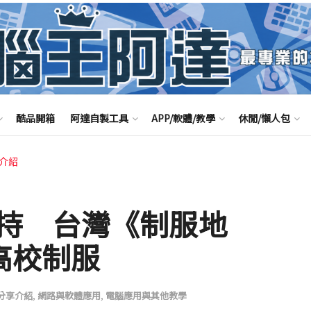
酷品開箱
阿達自製工具
APP/軟體/教學
休閒/懶人包
享介紹
持 台灣《制服地
高校制服
pp分享介紹
,
網路與軟體應用
,
電腦應用與其他教學