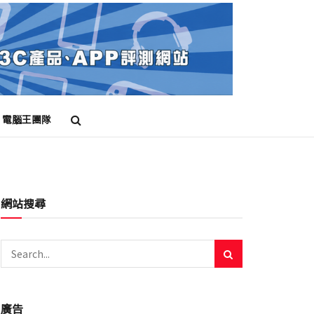
電腦王團隊
網站搜尋
廣告