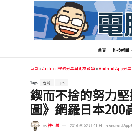
首頁
科技新聞
首頁
»
Android軟體分享與刷機教學
»
Android App分
Tags:
台灣
日本
鍥而不捨的努力堅
圖》網羅日本200
by
達小編
2016 年 02 月 01 日
in
Android A