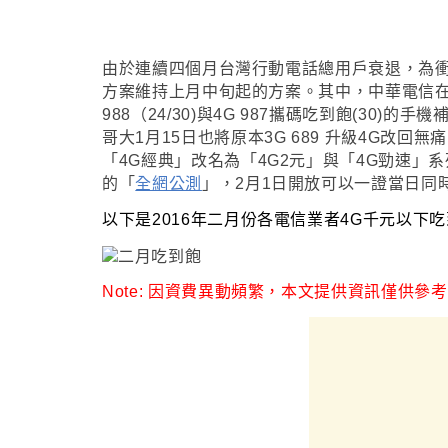
由於連續四個月台灣行動電話總用戶衰退
，為
方案維持上月中旬起的方案
。其中，中華電信在
988（24/30)與4G 987攜碼吃到飽(30)
哥大1月15日也將原本3G 689 升級4G改回無痛
「4G經典」改名為「4G2元」與「4G勁速」
的
「
全網公測
」
，2月1日開放可以一證當日同
以下是2016年二月份各電信業者4G千元以下
Note: 因資費異動頻繁
，
本文提供資訊僅供參考