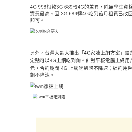
4G 998相較3G 689轉4G的差異
，
除無學生資格
資費最高
。因 3G 689轉4G吃到飽月租費已改回
即可
。
另外
，
台灣大哥大推出
「
4G家速上網方案
」
續
定點可以4G上網吃到飽。
針
對平板電腦上網用
元，合約期間 4G 上網吃到飽不降速
；
續約用戶
飽不降速
。