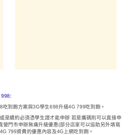
998:
吃到飽方案與3G學生698升級4G 799吃到飽
。
或是續約必須憑學生證才能申辦 若是攜碼則可以直接申
直營門市申辦無痛升級優惠(部分店家可以協助另外填寫
4G 799資費的優惠內容及4G上網吃到飽
。