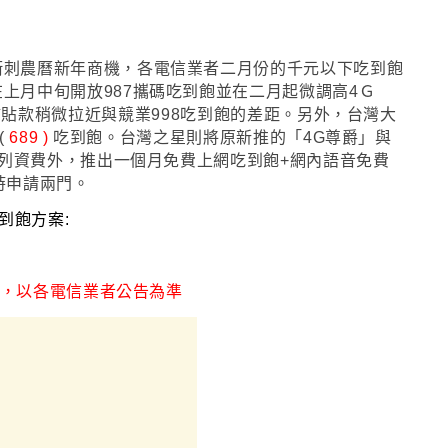
衝刺農曆新年商機
，各電信業者二月份的千元以下吃到飽
上月中旬開放987攜碼吃到飽並在二月起微調高4Ｇ
的手機補貼款稍微拉近與競業998吃到飽的差距
。另外，台灣大
(
689 )
吃到飽
。台灣之星則將原新推的
「
4G尊爵
」與
系列資費外，
推出一個月免費上網吃到飽+網內語音免費
時申請兩門。
吃到飽方案
:
，
以各電信業者公告為準