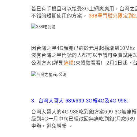
若已有手機且可以接受3G上網爽爽用
，台灣之
不錯的短期使用的方案
。
388單門號只限定到2
因台灣之星4G頻寬已經於元月起擴增到10Mhz
沒有台灣之星門號的人都可以申請可
免費試用3
公測方案(詳見
這裡
)來體驗看看! 2月1日
起
，
3.
台灣大哥大 689/699 3G轉4G及4G 998:
台灣大哥大的4G 988吃到飽方案699 3G無
級到4G一月中旬已經改回無痛
吃到飽(月繳689
申辦
，避免糾紛
。