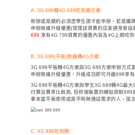
A.
3G 689轉4G 689吃到飽方案:
新辦或是續約必須憑學生證才能申辦
，
若是攜
申辦無痛升級優惠(受理該資費的店家通常會協助
689
享有4G 799資費的優惠內容及4G上網吃
B.
3G 699(平板)無痛轉4G方案:
3G 699平板轉4G方案與3G 689方案申辦方式
申辦無痛升級優惠，升級成功即可月繳699享有4
3G 699平板轉4G方案與
學生3G 689轉4G最大
付費且費率比較高, 但終端裝置的補貼款較689高(
拿來當平板使用或是平時無通話需求的人
，
版主
C. 4
G 998吃到飽: