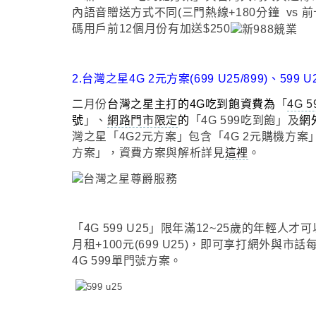
內語音贈送方式不同(三門熱線+180分鐘 vs
碼用戶前12個月份有加送$250
2.台灣之星4G 2元方案(699 U25/899)
、
599 
二月份
台灣之星主打的4G吃到飽資費為
「
4G 5
號
」
、
網路門市限定
的
「
4G 599吃到飽
」及
網
灣之星「4G2元方案」包含「4G
2元
購機方案
方案」
，資費方案與解析詳見
這裡
。
「
4G 599 U25
」
限
年滿12~25歲的年輕人才
月租+100元(699 U25)，即可享打網外與市
4G 599單門號方案
。