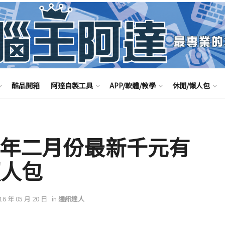
酷品開箱
阿達自製工具
APP/軟體/教學
休閒/懶人包
6年二月份最新千元有
懶人包
016 年 05 月 20 日
in
通訊達人