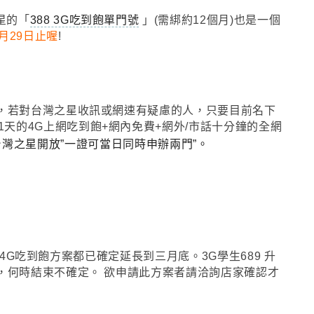
星的
「
388 3G吃到飽單門號
」
(需
綁約12個月)也是一個
月29日止喔
!
，
若對台灣之星收訊或網速有疑慮的人
，只要目前名下
1天的4G上網吃到飽+網內免費+網外/市話十分鐘的全網
台灣之星開放”一證可
當日同時申辦兩門”
。
痛轉4G吃到飽方案都已確定延長到三月底
。3G學生
689 升
，何時結束不確定
。
欲申請此方案者請洽詢店家確認才