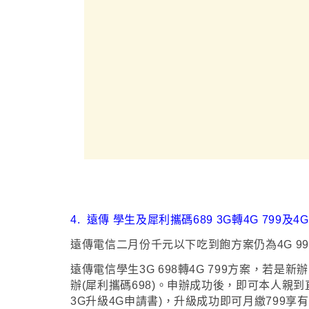
4.
遠傳 學生及犀利攜碼689 3G轉4G 799及4G 
遠傳電信二月份千元以下吃到飽方案仍為4G 998
遠傳電信
學生3G 698轉4G 799方案
，
若是新辦
辦(犀利攜碼698)
。
申辦成功後
，
即可
本人親到
3G升級4G申請書)，升級成功即可月繳799享有