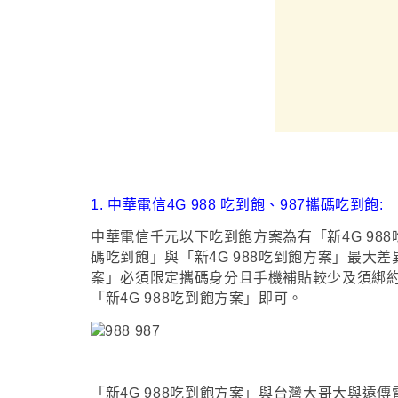
1.
中華電信
4G 988 吃到飽
、987攜碼吃到飽
:
中華電信千元以下吃到飽方案
為有
「新4G
98
碼吃到飽
」
與
「新4G
988吃到飽方案
」最
大差
案
」必須限定攜碼身分且手機補貼較少及須綁約
「新4G
988吃到飽方案
」即可
。
「新4G
988吃到飽方案
」
與台灣大哥大與遠傳電