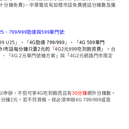
 前十分鐘免費)、中華電信有加贈市話免費通話分鐘數及攜
U25、799/999勁速與599單門號:
99 U25
」
、
「
4G勁速 799/999
」
、
「
4G 599單門
外/市話每分鐘只要2元的
「
4G2元
899吃到飽資費
」
。
台
」、「4G
2元
單門號機方案」與「4G
2元
網路門市限定
可以申辦
，
不但可享4G吃到飽而且有
30分鐘
網外分鐘數。
話每分鐘2元。若不符資格
，
就必須申辦4G 799/999或是