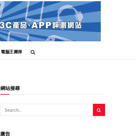
電腦王團隊
網站搜尋
廣告