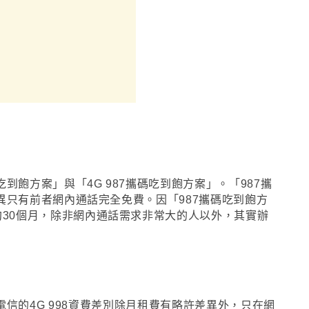
8吃到飽方案
」與
「
4G
987攜碼吃到飽方案
」
。
「
987攜
異只有前者網內通話完全免費
。因
「
987攜碼吃到飽方
30個月
，
除非網內通話需求非常大的人以外
，
其實辦
信的4G 998資費差別除月租費有略許差異外
，
只在網