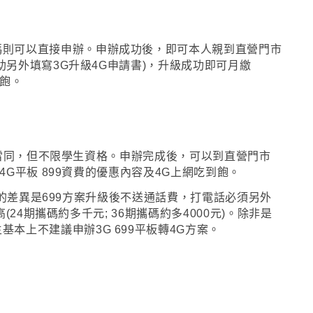
碼則可以直接申辦
。
申辦成功後
，
即可
本人親到直營門市
另外填寫3G升級4G申請書)，升級成功即可月繳
到飽
。
雷同
，
但不限學生資格
。
申辦完成後
，
可以到
直營門市
G平板 899資費的優惠內容及4G上網吃到飽
。
的差異是699方案升級後不送通話費
，
打電話必須另外
24期攜碼約多千元; 36期攜碼約多4000元)
。
除非是
基本上不建議申辦3G 699平板轉4G方案
。