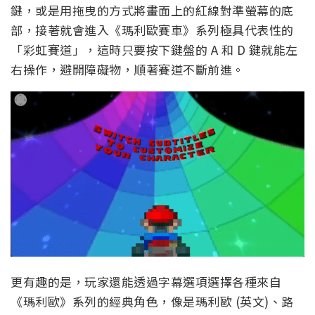
鍵，或是用拖曳的方式將畫面上的紅線對準螢幕的底
部，接著就會進入《瑪利歐賽車》系列極具代表性的
「彩虹賽道」，這時只要按下鍵盤的 A 和 D 鍵就能左
右操作，避開障礙物，順著賽道不斷前進。
更有趣的是，玩家還能透過字幕選項選擇各種來自
《瑪利歐》系列的經典角色，像是瑪利歐 (英文)、路