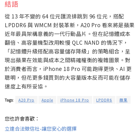
質反而有所「降級」，目的是為急劇膨脹的記憶體成
本騰出預算空間。此外，蘋果也正試圖從中國長鑫儲
存（CXMT）等供應商處取得 DRAM，並據稱正在與美
國政府溝通，希望獲得相關進口許可，以緩解記憶體
供應鏈的壓力。
結語
從 13 年不變的 64 位元匯流排跳到 96 位元，搭配
LPDDR6 與 WMCM 封裝革新，A20 Pro 看來將是蘋果
近年最具架構意義的一代行動晶片。但在記憶體成本
翻倍、高容量機型改用較慢 QLC NAND 的情況下，
「記憶體升級搭配高容量儲存降級」的策略組合，呈
現出蘋果在效能與成本之間精確權衡的複雜圖景。對
於消費者而言，iPhone 18 Pro 可能跑得更快、AI 更
聰明，但花更多錢買到的大容量版本反而可能在儲存
速度上有所妥協。