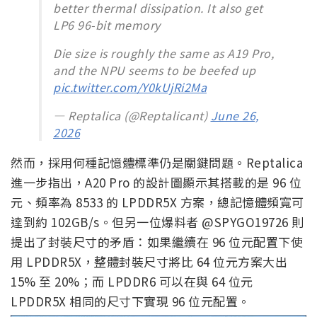
iPhone 18 Pro or (Prm) motherboard
leaked
A20 Pro chip now adopt WMCM
packaging, which move the DRAM to
the side of the package, allowing for
better thermal dissipation. It also get
LP6 96-bit memory
Die size is roughly the same as A19 Pro,
and the NPU seems to be beefed up
pic.twitter.com/Y0kUjRi2Ma
— Reptalica (@Reptalicant)
June 26,
2026
然而，採用何種記憶體標準仍是關鍵問題。Reptalica
進一步指出，A20 Pro 的設計圖顯示其搭載的是 96 位
元、頻率為 8533 的 LPDDR5X 方案，總記憶體頻寬可