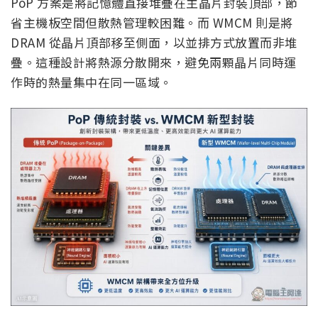
improved heat dissipation.
It is also expected to…
pic.twitter.com/P8I4eeEdkB
— Sunny (@sunnny1583)
July 6, 2026
PoP 方案是將記憶體直接堆疊在主晶片封裝頂部，節
省主機板空間但散熱管理較困難。而 WMCM 則是將
DRAM 從晶片頂部移至側面，以並排方式放置而非堆
疊。這種設計將熱源分散開來，避免兩顆晶片同時運
作時的熱量集中在同一區域。