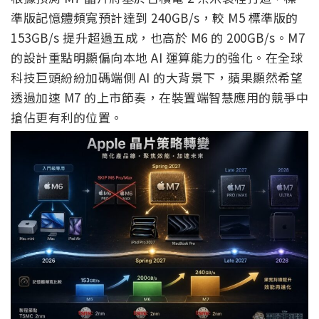
準版記憶體頻寬預計達到 240GB/s，較 M5 標準版的
153GB/s 提升超過五成，也高於 M6 的 200GB/s。M7
的設計重點明顯偏向本地 AI 運算能力的強化。在全球
科技巨頭紛紛加碼端側 AI 的大背景下，蘋果顯然希望
透過加速 M7 的上市節奏，在裝置端智慧應用的競爭中
搶佔更有利的位置。