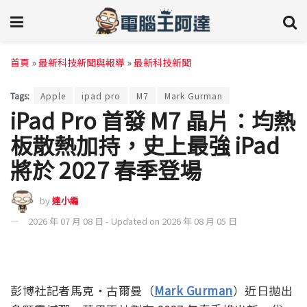
首頁
»
最新科技新聞與報導
»
最新科技新聞
Tags:
Apple
ipad pro
M7
Mark Gurman
iPad Pro 首發 M7 晶片：均熱
板散熱加持，史上最強 iPad
將於 2027 春季登場
by
達小編
2026 年 07 月 08 日 - Updated on 2026 年 08 月 05 日
彭博社記者馬克・古爾曼（
Mark Gurman
）近日拋出