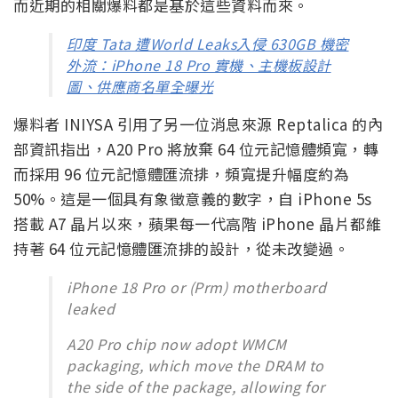
洩漏事件與可靠性
這次的爆料熱度異常高，部分原因在於一場安全事
件。據報導，Tata Electronics 工廠上週發生一起安
全漏洞事件，洩漏了高達 630GB 的資料集，其中包括
iPhone 18 Pro 的主機板設計圖與 A20 Pro 規格表。
而近期的相關爆料都是基於這些資料而來。
印度 Tata 遭World Leaks入侵 630GB 機密
外流：iPhone 18 Pro 實機、主機板設計
圖、供應商名單全曝光
爆料者 INIYSA 引用了另一位消息來源 Reptalica 的內
部資訊指出，A20 Pro 將放棄 64 位元記憶體頻寬，轉
而採用 96 位元記憶體匯流排，頻寬提升幅度約為
50%。這是一個具有象徵意義的數字，自 iPhone 5s
搭載 A7 晶片以來，蘋果每一代高階 iPhone 晶片都維
持著 64 位元記憶體匯流排的設計，從未改變過。