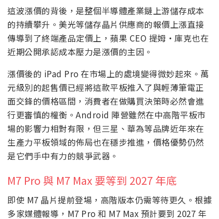
這波漲價的背後，是整個半導體產業鏈上游儲存成本
的持續攀升。美光等儲存晶片供應商的報價上漲直接
傳導到了終端產品定價上，蘋果 CEO 提姆・庫克也在
近期公開承認成本壓力是漲價的主因。
漲價後的 iPad Pro 在市場上的處境變得微妙起來。萬
元級別的起售價已經將這款平板推入了與輕薄筆電正
面交鋒的價格區間，消費者在做購買決策時必然會進
行更審慎的權衡。Android 陣營雖然在中高階平板市
場的影響力相對有限，但三星、華為等品牌近年來在
生產力平板領域的佈局也在穩步推進，價格優勢仍然