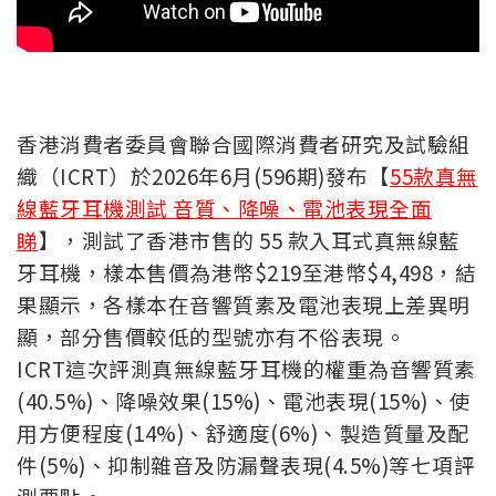
香港消費者委員會聯合國際消費者研究及試驗組
織（ICRT）於2026年6月(596期)發布【
55款真無
線藍牙耳機測試 音質、降噪、電池表現全面
睇
】，測試了香港市售的 55 款入耳式真無線藍
牙耳機，樣本售價為港幣$219至港幣$4,498，結
果顯示，各樣本在音響質素及電池表現上差異明
顯，部分售價較低的型號亦有不俗表現。
ICRT這次評測真無線藍牙耳機的權重為音響質素
(40.5%)、降噪效果(15%)、電池表現(15%)、使
用方便程度(14%)、舒適度(6%)、製造質量及配
件(5%)、抑制雜音及防漏聲表現(4.5%)等七項評