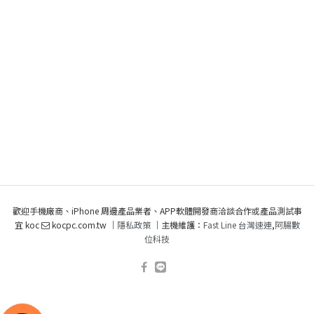
歡迎手機廠商、iPhone 周邊產品業者、APP軟體開發商洽談合作或產品測試事
宜 koc
kocpc.com.tw ｜
隱私政策
｜主機維護：
Fast Line 台灣速連
,
阿腸數
位科技