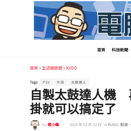
首頁
科技新聞
首頁
»
生活與旅遊
»
KUSO
Tags:
PSV
外掛
太鼓達人
自製太鼓達人機 
掛就可以搞定了
by
達小編
2016 年 02 月 02 日
in
KUSO
,
動漫