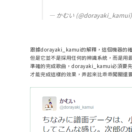
— かむい (@dorayaki_kamui
跟據dorayaki_kamui的解釋，這個
但是它並不是採用任何的辨識系統，而是用
準確的完成歌曲，dorayaki_kamui
才能完成這樣的效果，弄起來比乖乖闖關還