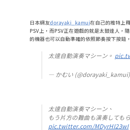
日本網友
dorayaki_kamui
在自己的推特上
PSV上，而PSV正在遊戲的就是太鼓達人，
的機器也可以自動準確的依照節奏按下按鈕
太達自動演奏マシーン。
pic.
— かむい (@dorayaki_kamui
太達自動演奏マシーン、
もう片方の難曲も演奏しても
pic.twitter.com/MDyrHI23wI