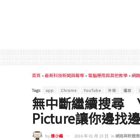
首頁
»
最新科技新聞與報導
»
電腦應用與其他教學
»
網
Tags:
app
Chrome
YouTube
外掛
播放
無中斷繼續搜尋 YouT
Picture讓你邊
by
達小編
2016 年 01 月 23 日
in
網路與軟體應