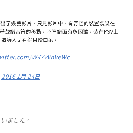
釋出了幾隻影片，只見影片中，有奇怪的裝置裝設在
隨著鼓譜音符的移動，不管譜面有多困難，裝在PSV上
，這讓人是看得目瞪口呆。
twitter.com/W4YvVnVeWc
)
2016 1月 24日
らいました。