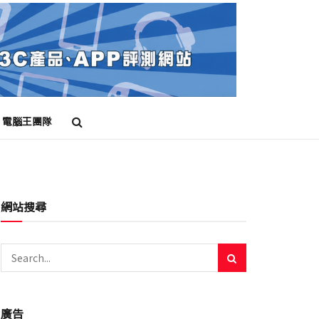
電腦王團隊
網站搜尋
廣告