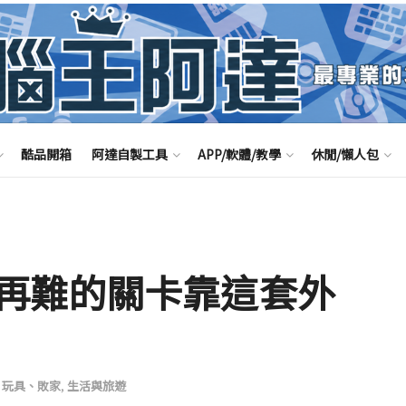
酷品開箱
阿達自製工具
APP/軟體/教學
休閒/懶人包
再難的關卡靠這套外
、玩具、敗家
,
生活與旅遊